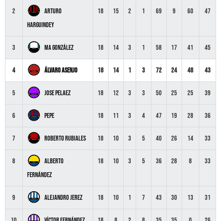
Arturo
2
18
15
2
1
69
9
60
47
Harguindey
MA González
3
18
14
3
1
58
17
41
45
Álvaro Asenjo
4
18
14
1
3
72
24
48
43
Jose Pelaez
5
18
12
3
3
50
25
25
39
Pepe
6
18
11
3
4
47
19
28
36
Roberto Rubiales
7
18
10
3
5
40
26
14
33
Alberto
8
18
10
3
5
36
28
8
33
Fernández
Alejandro Jerez
9
18
10
1
7
43
30
13
31
Víctor Fernández
10
18
8
2
8
35
35
0
26