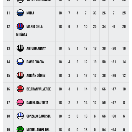
Numa
11
18
7
4
7
33
26
7
25
Mario De La
12
18
6
2
10
25
34
-9
20
Muñoza
Arturo Arnay
13
18
5
1
12
18
38
-20
16
David Gracia
14
18
4
2
12
19
50
-31
14
Adrián Gómez
15
18
3
3
12
12
38
-26
12
Beltrán Valverde
16
18
3
1
14
19
66
-47
10
Daniel Bautista
17
18
2
2
14
12
59
-47
8
Gonzalo Bautista
18
18
2
0
16
6
66
-60
6
Miguel Angel Del
19
18
0
0
18
0
54
-54
0