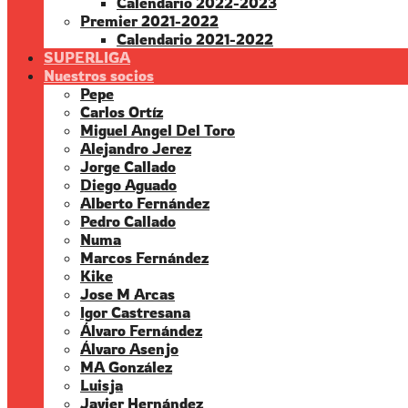
Calendario 2022-2023
Premier 2021-2022
Calendario 2021-2022
SUPERLIGA
Nuestros socios
Pepe
Carlos Ortíz
Miguel Angel Del Toro
Alejandro Jerez
Jorge Callado
Diego Aguado
Alberto Fernández
Pedro Callado
Numa
Marcos Fernández
Kike
Jose M Arcas
Igor Castresana
Álvaro Fernández
Álvaro Asenjo
MA González
Luisja
Javier Hernández