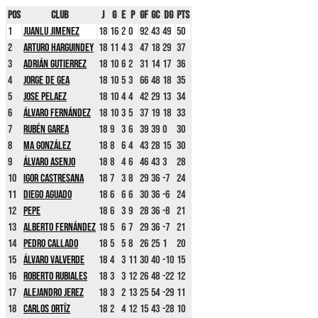
Pos
Club
J
G
E
P
GF
GC
DG
Pts
1
Juanlu Jimenez
18
16
2
0
92
43
49
50
2
Arturo Harguindey
18
11
4
3
47
18
29
37
3
Adrián Gutierrez
18
10
6
2
31
14
17
36
4
Jorge De Gea
18
10
5
3
66
48
18
35
5
Jose Pelaez
18
10
4
4
42
29
13
34
6
Álvaro Fernández
18
10
3
5
37
19
18
33
7
Rubén Garea
18
9
3
6
39
39
0
30
8
MA González
18
8
6
4
43
28
15
30
9
Álvaro Asenjo
18
8
4
6
46
43
3
28
10
Igor Castresana
18
7
3
8
29
36
-7
24
11
Diego Aguado
18
6
6
6
30
36
-6
24
12
Pepe
18
6
3
9
28
36
-8
21
13
Alberto Fernández
18
5
6
7
29
36
-7
21
14
Pedro Callado
18
5
5
8
26
25
1
20
15
Álvaro Valverde
18
4
3
11
30
40
-10
15
16
Roberto Rubiales
18
3
3
12
26
48
-22
12
17
Alejandro Jerez
18
3
2
13
25
54
-29
11
18
Carlos Ortíz
18
2
4
12
15
43
-28
10