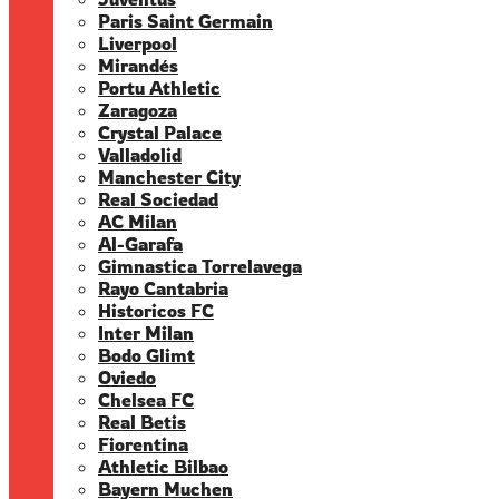
Paris Saint Germain
Liverpool
Mirandés
Portu Athletic
Zaragoza
Crystal Palace
Valladolid
Manchester City
Real Sociedad
AC Milan
Al-Garafa
Gimnastica Torrelavega
Rayo Cantabria
Historicos FC
Inter Milan
Bodo Glimt
Oviedo
Chelsea FC
Real Betis
Fiorentina
Athletic Bilbao
Bayern Muchen