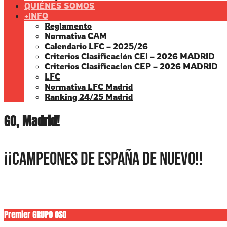
QUIÉNES SOMOS
+INFO
Reglamento
Normativa CAM
Calendario LFC – 2025/26
Criterios Clasificación CEI – 2026 MADRID
Criterios Clasificacion CEP – 2026 MADRID
LFC
Normativa LFC Madrid
Ranking 24/25 Madrid
GO, Madrid!
¡¡CAMPEONES DE ESPAÑA DE NUEVO!!
Premier GRUPO OSO