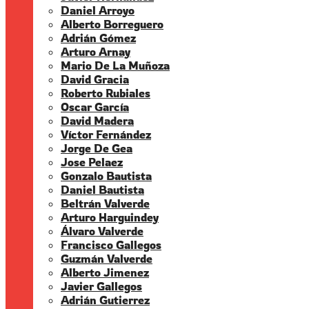
Daniel Arroyo
Alberto Borreguero
Adrián Gómez
Arturo Arnay
Mario De La Muñoza
David Gracia
Roberto Rubiales
Oscar García
David Madera
Víctor Fernández
Jorge De Gea
Jose Pelaez
Gonzalo Bautista
Daniel Bautista
Beltrán Valverde
Arturo Harguindey
Álvaro Valverde
Francisco Gallegos
Guzmán Valverde
Alberto Jimenez
Javier Gallegos
Adrián Gutierrez