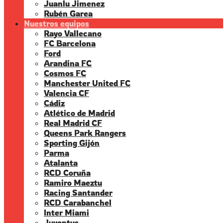
Juanlu Jimenez
Rubén Garea
Nuestros equipos
Rayo Vallecano
FC Barcelona
Ford
Arandina FC
Cosmos FC
Manchester United FC
Valencia CF
Cádiz
Atlético de Madrid
Real Madrid CF
Queens Park Rangers
Sporting Gijón
Parma
Atalanta
RCD Coruña
Ramiro Maeztu
Racing Santander
RCD Carabanchel
Inter Miami
Juventus