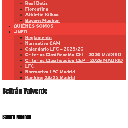
Real Betis
Fiorentina
Athletic Bilbao
Bayern Muchen
QUIÉNES SOMOS
+INFO
Reglamento
Normativa CAM
Calendario LFC – 2025/26
Criterios Clasificación CEI – 2026 MADRID
Criterios Clasificacion CEP – 2026 MADRID
LFC
Normativa LFC Madrid
Ranking 24/25 Madrid
Beltrán Valverde
Bayern Muchen