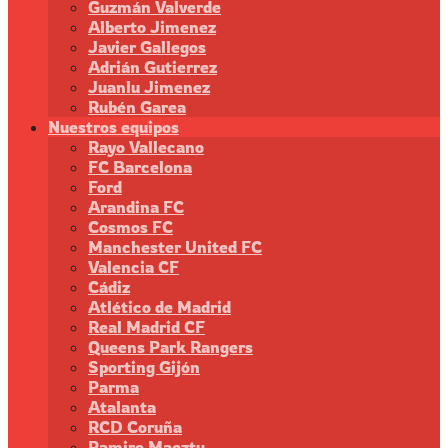
Guzmán Valverde
Alberto Jimenez
Javier Gallegos
Adrián Gutierrez
Juanlu Jimenez
Rubén Garea
Nuestros equipos
Rayo Vallecano
FC Barcelona
Ford
Arandina FC
Cosmos FC
Manchester United FC
Valencia CF
Cádiz
Atlético de Madrid
Real Madrid CF
Queens Park Rangers
Sporting Gijón
Parma
Atalanta
RCD Coruña
Ramiro Maeztu