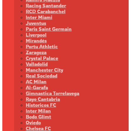
Racing Santander
RCD Carabanchel
Inter Miami
Juventus
Paris Saint Germain
Liverpool
Mirandés
Portu Athletic
Zaragoza
Crystal Palace
Valladolid
Manchester City
Real Sociedad
AC Milan
Al-Garafa
Gimnastica Torrelavega
Rayo Cantabria
Historicos FC
Inter Milan
Bodo Glimt
Oviedo
Chelsea FC