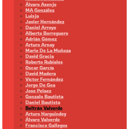
Álvaro Asenjo
MA González
Luisja
Javier Hernández
Daniel Arroyo
Alberto Borreguero
Adrián Gómez
Arturo Arnay
Mario De La Muñoza
David Gracia
Roberto Rubiales
Oscar García
David Madera
Víctor Fernández
Jorge De Gea
Jose Pelaez
Gonzalo Bautista
Daniel Bautista
Beltrán Valverde
Arturo Harguindey
Álvaro Valverde
Francisco Gallegos