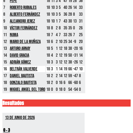
6
Pepe
18
11
3
4
47
19
28
36
7
Roberto Rubiales
18
10
3
5
40
26
14
33
8
Alberto Fernández
18
10
3
5
36
28
8
33
9
Alejandro Jerez
18
10
1
7
43
30
13
31
10
Víctor Fernández
18
8
2
8
35
35
0
26
11
Numa
18
7
4
7
33
26
7
25
12
Mario De La Muñoza
18
6
2
10
25
34
-9
20
13
Arturo Arnay
18
5
1
12
18
38
-20
16
14
David Gracia
18
4
2
12
19
50
-31
14
15
Adrián Gómez
18
3
3
12
12
38
-26
12
16
Beltrán Valverde
18
3
1
14
19
66
-47
10
17
Daniel Bautista
18
2
2
14
12
59
-47
8
18
Gonzalo Bautista
18
2
0
16
6
66
-60
6
19
Miguel Angel Del Toro
18
0
0
18
0
54
-54
0
Resultados
13 de junio de 2026
0
-
3