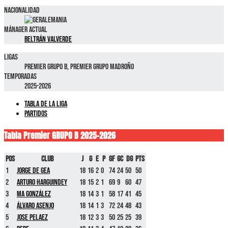
Nacionalidad
Alemania
Mánager Actual
Beltrán Valverde
Ligas
Premier GRUPO B, Premier GRUPO MADROÑO
Temporadas
2025-2026
Tabla de la liga
Partidos
Tabla Premier GRUPO B 2025-2026
Pos
Club
J
G
E
P
GF
GC
DG
Pts
1
Jorge De Gea
18
16
2
0
74
24
50
50
2
Arturo Harguindey
18
15
2
1
69
9
60
47
3
MA González
18
14
3
1
58
17
41
45
4
Álvaro Asenjo
18
14
1
3
72
24
48
43
5
Jose Pelaez
18
12
3
3
50
25
25
39