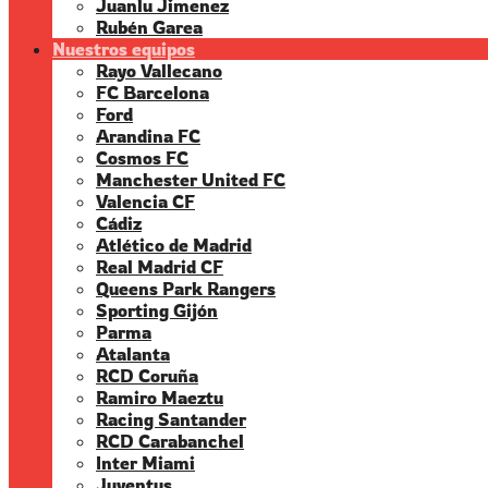
Juanlu Jimenez
Rubén Garea
Nuestros equipos
Rayo Vallecano
FC Barcelona
Ford
Arandina FC
Cosmos FC
Manchester United FC
Valencia CF
Cádiz
Atlético de Madrid
Real Madrid CF
Queens Park Rangers
Sporting Gijón
Parma
Atalanta
RCD Coruña
Ramiro Maeztu
Racing Santander
RCD Carabanchel
Inter Miami
Juventus