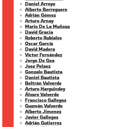
Daniel Arroyo
Alberto Borreguero
Adrián Gómez
Arturo Arnay
Mario De La Muñoza
David Gracia
Roberto Rubiales
Oscar García
David Madera
Víctor Fernández
Jorge De Gea
Jose Pelaez
Gonzalo Bautista
Daniel Bautista
Beltrán Valverde
Arturo Harguindey
Álvaro Valverde
Francisco Gallegos
Guzmán Valverde
Alberto Jimenez
Javier Gallegos
Adrián Gutierrez