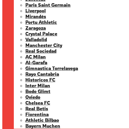
Paris Saint Germain
Liverpool
Mirandés
Portu Athletic
Zaragoza
Crystal Palace
Valladolid
Manchester City
Real Sociedad
AC Milan
Al-Garafa
Gimnastica Torrelavega
Rayo Cantabria
Historicos FC
Inter Milan
Bodo Glimt
Oviedo
Chelsea FC
Real Betis
Fiorentina
Athletic Bilbao
Bayern Muchen