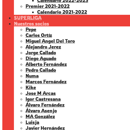
Calendario 2022-2023
Premier 2021-2022
Calendario 2021-2022
SUPERLIGA
Nuestros socios
Pepe
Carlos Ortíz
Miguel Angel Del Toro
Alejandro Jerez
Jorge Callado
Diego Aguado
Alberto Fernández
Pedro Callado
Numa
Marcos Fernández
Kike
Jose M Arcas
Igor Castresana
Álvaro Fernández
Álvaro Asenjo
MA González
Luisja
Javier Hernández