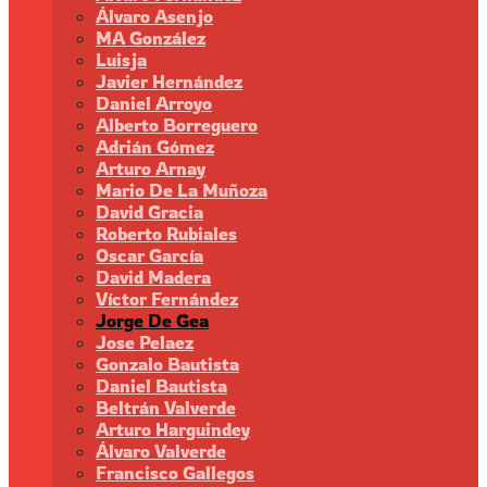
Álvaro Asenjo
MA González
Luisja
Javier Hernández
Daniel Arroyo
Alberto Borreguero
Adrián Gómez
Arturo Arnay
Mario De La Muñoza
David Gracia
Roberto Rubiales
Oscar García
David Madera
Víctor Fernández
Jorge De Gea
Jose Pelaez
Gonzalo Bautista
Daniel Bautista
Beltrán Valverde
Arturo Harguindey
Álvaro Valverde
Francisco Gallegos