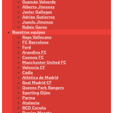
Guzmán Valverde
Alberto Jimenez
Javier Gallegos
Adrián Gutierrez
Juanlu Jimenez
Rubén Garea
Nuestros equipos
Rayo Vallecano
FC Barcelona
Ford
Arandina FC
Cosmos FC
Manchester United FC
Valencia CF
Cádiz
Atlético de Madrid
Real Madrid CF
Queens Park Rangers
Sporting Gijón
Parma
Atalanta
RCD Coruña
Ramiro Maeztu