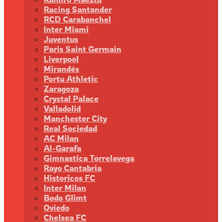
Racing Santander
RCD Carabanchel
Inter Miami
Juventus
Paris Saint Germain
Liverpool
Mirandés
Portu Athletic
Zaragoza
Crystal Palace
Valladolid
Manchester City
Real Sociedad
AC Milan
Al-Garafa
Gimnastica Torrelavega
Rayo Cantabria
Historicos FC
Inter Milan
Bodo Glimt
Oviedo
Chelsea FC