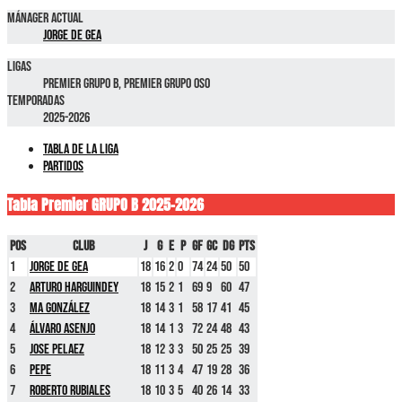
Mánager Actual
Jorge De Gea
Ligas
Premier GRUPO B, Premier GRUPO OSO
Temporadas
2025-2026
Tabla de la liga
Partidos
Tabla Premier GRUPO B 2025-2026
Pos
Club
J
G
E
P
GF
GC
DG
Pts
1
Jorge De Gea
18
16
2
0
74
24
50
50
2
Arturo Harguindey
18
15
2
1
69
9
60
47
3
MA González
18
14
3
1
58
17
41
45
4
Álvaro Asenjo
18
14
1
3
72
24
48
43
5
Jose Pelaez
18
12
3
3
50
25
25
39
6
Pepe
18
11
3
4
47
19
28
36
7
Roberto Rubiales
18
10
3
5
40
26
14
33