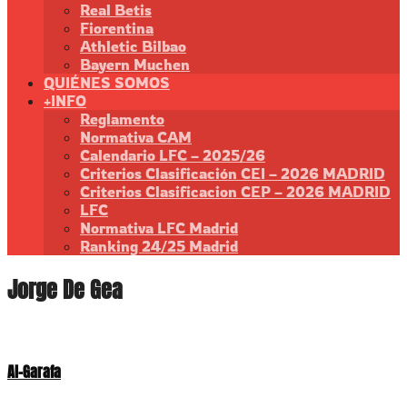
Real Betis
Fiorentina
Athletic Bilbao
Bayern Muchen
QUIÉNES SOMOS
+INFO
Reglamento
Normativa CAM
Calendario LFC – 2025/26
Criterios Clasificación CEI – 2026 MADRID
Criterios Clasificacion CEP – 2026 MADRID
LFC
Normativa LFC Madrid
Ranking 24/25 Madrid
Jorge De Gea
Al-Garafa