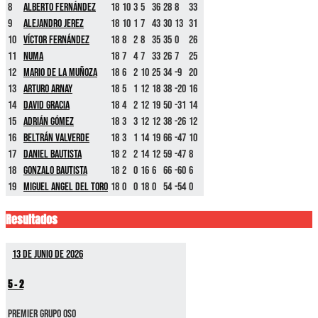
8
Alberto Fernández
18
10
3
5
36
28
8
33
9
Alejandro Jerez
18
10
1
7
43
30
13
31
10
Víctor Fernández
18
8
2
8
35
35
0
26
11
Numa
18
7
4
7
33
26
7
25
12
Mario De La Muñoza
18
6
2
10
25
34
-9
20
13
Arturo Arnay
18
5
1
12
18
38
-20
16
14
David Gracia
18
4
2
12
19
50
-31
14
15
Adrián Gómez
18
3
3
12
12
38
-26
12
16
Beltrán Valverde
18
3
1
14
19
66
-47
10
17
Daniel Bautista
18
2
2
14
12
59
-47
8
18
Gonzalo Bautista
18
2
0
16
6
66
-60
6
19
Miguel Angel Del Toro
18
0
0
18
0
54
-54
0
Resultados
13 de junio de 2026
5
-
2
Premier GRUPO OSO