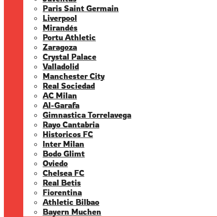
Paris Saint Germain
Liverpool
Mirandés
Portu Athletic
Zaragoza
Crystal Palace
Valladolid
Manchester City
Real Sociedad
AC Milan
Al-Garafa
Gimnastica Torrelavega
Rayo Cantabria
Historicos FC
Inter Milan
Bodo Glimt
Oviedo
Chelsea FC
Real Betis
Fiorentina
Athletic Bilbao
Bayern Muchen