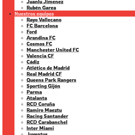
Juanlu Jimenez
Rubén Garea
Nuestros equipos
Rayo Vallecano
FC Barcelona
Ford
Arandina FC
Cosmos FC
Manchester United FC
Valencia CF
Cádiz
Atlético de Madrid
Real Madrid CF
Queens Park Rangers
Sporting Gijón
Parma
Atalanta
RCD Coruña
Ramiro Maeztu
Racing Santander
RCD Carabanchel
Inter Miami
Juventus