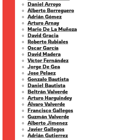
Daniel Arroyo
Alberto Borreguero
Adrián Gómez
Arturo Arnay
Mario De La Muñoza
David Gracia
Roberto Rubiales
Oscar García
David Madera
Víctor Fernández
Jorge De Gea
Jose Pelaez
Gonzalo Bautista
Daniel Bautista
Beltrán Valverde
Arturo Harguindey
Álvaro Valverde
Francisco Gallegos
Guzmán Valverde
Alberto Jimenez
Javier Gallegos
Adrián Gutierrez