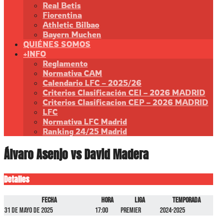
Real Betis
Fiorentina
Athletic Bilbao
Bayern Muchen
QUIÉNES SOMOS
+INFO
Reglamento
Normativa CAM
Calendario LFC – 2025/26
Criterios Clasificación CEI – 2026 MADRID
Criterios Clasificacion CEP – 2026 MADRID
LFC
Normativa LFC Madrid
Ranking 24/25 Madrid
Álvaro Asenjo vs David Madera
Detalles
Fecha
Hora
Liga
Temporada
31 de mayo de 2025
17:00
Premier
2024-2025