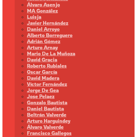
Álvaro Asenjo
MA González
Luisja
Javier Hernández
Daniel Arroyo
Alberto Borreguero
Adrián Gómez
Arturo Arnay
Mario De La Muñoza
David Gracia
Roberto Rubiales
Oscar García
David Madera
Víctor Fernández
Jorge De Gea
Jose Pelaez
Gonzalo Bautista
Daniel Bautista
Beltrán Valverde
Arturo Harguindey
Álvaro Valverde
Francisco Gallegos