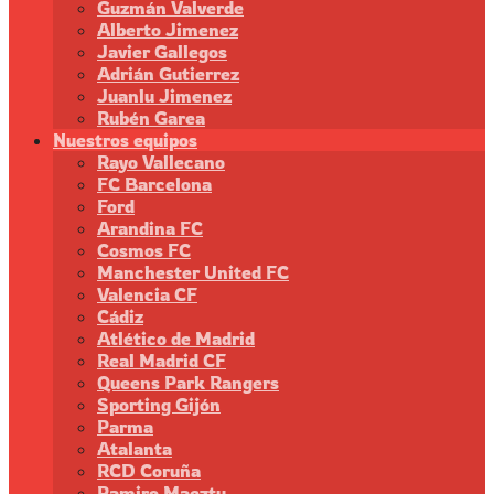
Guzmán Valverde
Alberto Jimenez
Javier Gallegos
Adrián Gutierrez
Juanlu Jimenez
Rubén Garea
Nuestros equipos
Rayo Vallecano
FC Barcelona
Ford
Arandina FC
Cosmos FC
Manchester United FC
Valencia CF
Cádiz
Atlético de Madrid
Real Madrid CF
Queens Park Rangers
Sporting Gijón
Parma
Atalanta
RCD Coruña
Ramiro Maeztu