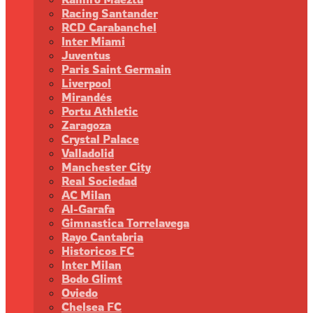
Racing Santander
RCD Carabanchel
Inter Miami
Juventus
Paris Saint Germain
Liverpool
Mirandés
Portu Athletic
Zaragoza
Crystal Palace
Valladolid
Manchester City
Real Sociedad
AC Milan
Al-Garafa
Gimnastica Torrelavega
Rayo Cantabria
Historicos FC
Inter Milan
Bodo Glimt
Oviedo
Chelsea FC