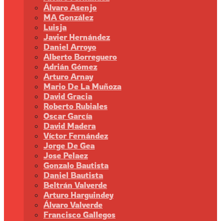
Álvaro Asenjo
MA González
Luisja
Javier Hernández
Daniel Arroyo
Alberto Borreguero
Adrián Gómez
Arturo Arnay
Mario De La Muñoza
David Gracia
Roberto Rubiales
Oscar García
David Madera
Víctor Fernández
Jorge De Gea
Jose Pelaez
Gonzalo Bautista
Daniel Bautista
Beltrán Valverde
Arturo Harguindey
Álvaro Valverde
Francisco Gallegos