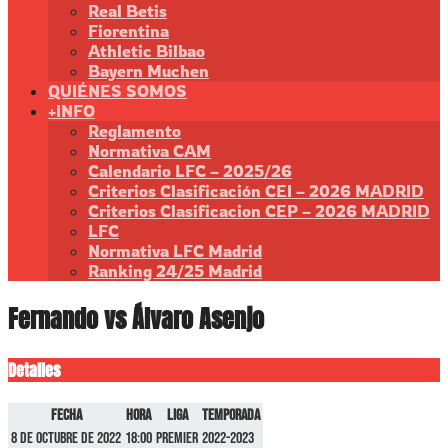
Real Betis
Fiorentina
Athletic Bilbao
Bayern Muchen
QUIÉNES SOMOS
+INFO
Reglamento
Normativa CAM
Calendario LFC – 2025/26
Criterios Clasificación CEI – 2026 MADRID
Criterios Clasificacion CEP – 2026 MADRID
LFC
Normativa LFC Madrid
Ranking 24/25 Madrid
Fernando vs Álvaro Asenjo
Detalles
Fecha
Hora
Liga
Temporada
8 de octubre de 2022
18:00
Premier
2022-2023