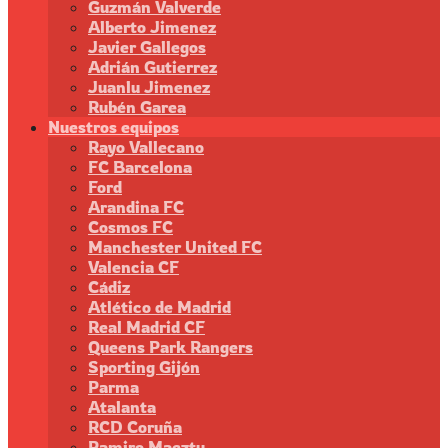
Guzmán Valverde
Alberto Jimenez
Javier Gallegos
Adrián Gutierrez
Juanlu Jimenez
Rubén Garea
Nuestros equipos
Rayo Vallecano
FC Barcelona
Ford
Arandina FC
Cosmos FC
Manchester United FC
Valencia CF
Cádiz
Atlético de Madrid
Real Madrid CF
Queens Park Rangers
Sporting Gijón
Parma
Atalanta
RCD Coruña
Ramiro Maeztu