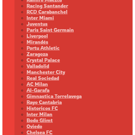
Racing Santander
RCD Carabanchel
Inter Miami
Juventus
Paris Saint Germain
Liverpool
Mirandés
Portu Athletic
Zaragoza
Crystal Palace
Valladolid
Manchester City
Real Sociedad
AC Milan
Al-Garafa
Gimnastica Torrelavega
Rayo Cantabria
Historicos FC
Inter Milan
Bodo Glimt
Oviedo
Chelsea FC