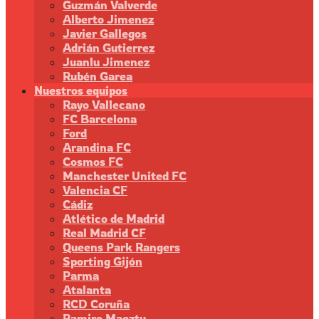
Guzmán Valverde
Alberto Jimenez
Javier Gallegos
Adrián Gutierrez
Juanlu Jimenez
Rubén Garea
Nuestros equipos
Rayo Vallecano
FC Barcelona
Ford
Arandina FC
Cosmos FC
Manchester United FC
Valencia CF
Cádiz
Atlético de Madrid
Real Madrid CF
Queens Park Rangers
Sporting Gijón
Parma
Atalanta
RCD Coruña
Ramiro Maeztu