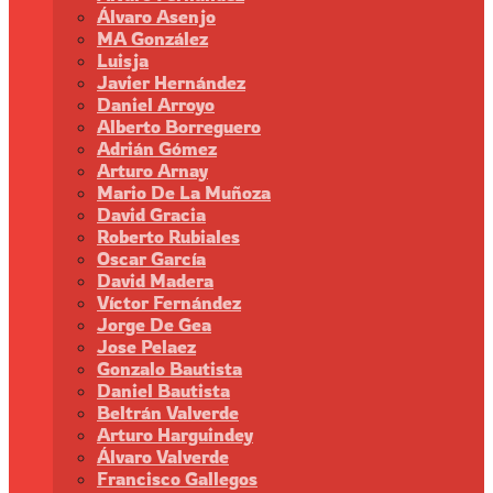
Álvaro Asenjo
MA González
Luisja
Javier Hernández
Daniel Arroyo
Alberto Borreguero
Adrián Gómez
Arturo Arnay
Mario De La Muñoza
David Gracia
Roberto Rubiales
Oscar García
David Madera
Víctor Fernández
Jorge De Gea
Jose Pelaez
Gonzalo Bautista
Daniel Bautista
Beltrán Valverde
Arturo Harguindey
Álvaro Valverde
Francisco Gallegos