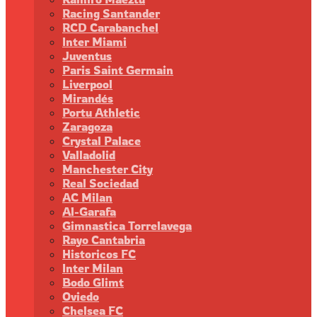
Racing Santander
RCD Carabanchel
Inter Miami
Juventus
Paris Saint Germain
Liverpool
Mirandés
Portu Athletic
Zaragoza
Crystal Palace
Valladolid
Manchester City
Real Sociedad
AC Milan
Al-Garafa
Gimnastica Torrelavega
Rayo Cantabria
Historicos FC
Inter Milan
Bodo Glimt
Oviedo
Chelsea FC