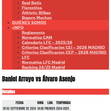
Real Betis
Fiorentina
Athletic Bilbao
Bayern Muchen
QUIÉNES SOMOS
+INFO
Reglamento
Normativa CAM
Calendario LFC – 2025/26
Criterios Clasificación CEI – 2026 MADRID
Criterios Clasificacion CEP – 2026 MADRID
LFC
Normativa LFC Madrid
Ranking 24/25 Madrid
Daniel Arroyo vs Álvaro Asenjo
Detalles
Fecha
Hora
Liga
Temporada
28 de septiembre de 2024
18:00
Premier
2024-2025