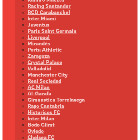
Racing Santander
RCD Carabanchel
Inter Miami
Juventus
Paris Saint Germain
Liverpool
Mirandés
Portu Athletic
Zaragoza
Crystal Palace
Valladolid
Manchester City
Real Sociedad
AC Milan
Al-Garafa
Gimnastica Torrelavega
Rayo Cantabria
Historicos FC
Inter Milan
Bodo Glimt
Oviedo
Chelsea FC