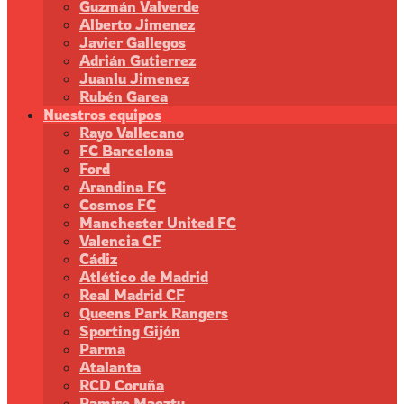
Guzmán Valverde
Alberto Jimenez
Javier Gallegos
Adrián Gutierrez
Juanlu Jimenez
Rubén Garea
Nuestros equipos
Rayo Vallecano
FC Barcelona
Ford
Arandina FC
Cosmos FC
Manchester United FC
Valencia CF
Cádiz
Atlético de Madrid
Real Madrid CF
Queens Park Rangers
Sporting Gijón
Parma
Atalanta
RCD Coruña
Ramiro Maeztu