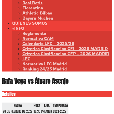
Real Betis
Fiorentina
Athletic Bilbao
Bayern Muchen
QUIÉNES SOMOS
+INFO
Reglamento
Normativa CAM
Calendario LFC – 2025/26
Criterios Clasificación CEI – 2026 MADRID
Criterios Clasificacion CEP – 2026 MADRID
LFC
Normativa LFC Madrid
Ranking 24/25 Madrid
Rafa Vega vs Álvaro Asenjo
Detalles
Fecha
Hora
Liga
Temporada
26 de febrero de 2022
16:30
Premier
2021-2022