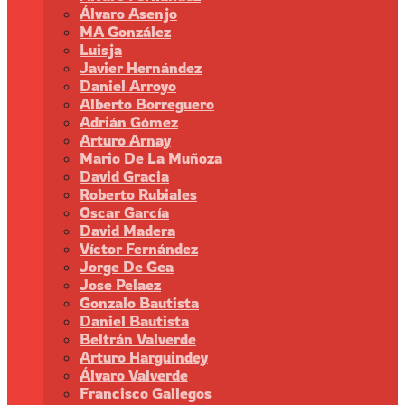
Álvaro Asenjo
MA González
Luisja
Javier Hernández
Daniel Arroyo
Alberto Borreguero
Adrián Gómez
Arturo Arnay
Mario De La Muñoza
David Gracia
Roberto Rubiales
Oscar García
David Madera
Víctor Fernández
Jorge De Gea
Jose Pelaez
Gonzalo Bautista
Daniel Bautista
Beltrán Valverde
Arturo Harguindey
Álvaro Valverde
Francisco Gallegos