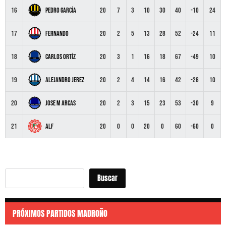
Pedro García
16
20
7
3
10
30
40
-10
24
Fernando
17
20
2
5
13
28
52
-24
11
Carlos Ortíz
18
20
3
1
16
18
67
-49
10
Alejandro Jerez
19
20
2
4
14
16
42
-26
10
Jose M Arcas
20
20
2
3
15
23
53
-30
9
Alf
21
20
0
0
20
0
60
-60
0
Buscar
Buscar
PRÓXIMOS PARTIDOS MADROÑO