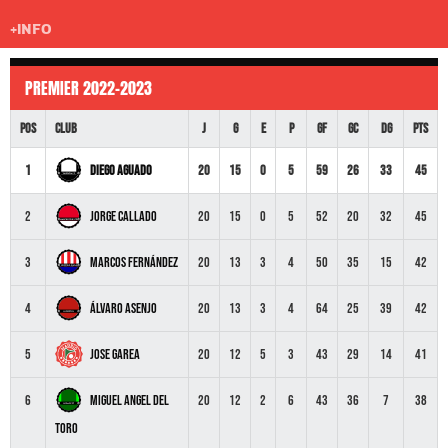
+INFO
PREMIER 2022-2023
Pos
Club
J
G
E
P
GF
GC
DG
Pts
Diego Aguado
1
20
15
0
5
59
26
33
45
Jorge Callado
2
20
15
0
5
52
20
32
45
Marcos Fernández
3
20
13
3
4
50
35
15
42
Álvaro Asenjo
4
20
13
3
4
64
25
39
42
Jose Garea
5
20
12
5
3
43
29
14
41
Miguel Angel Del
6
20
12
2
6
43
36
7
38
Toro