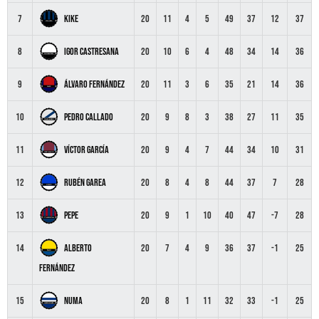
Kike
7
20
11
4
5
49
37
12
37
Igor Castresana
8
20
10
6
4
48
34
14
36
Álvaro Fernández
9
20
11
3
6
35
21
14
36
Pedro Callado
10
20
9
8
3
38
27
11
35
Víctor García
11
20
9
4
7
44
34
10
31
Rubén Garea
12
20
8
4
8
44
37
7
28
Pepe
13
20
9
1
10
40
47
-7
28
Alberto
14
20
7
4
9
36
37
-1
25
Fernández
Numa
15
20
8
1
11
32
33
-1
25