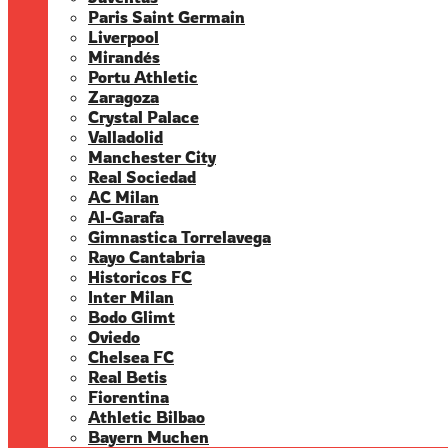
Paris Saint Germain
Liverpool
Mirandés
Portu Athletic
Zaragoza
Crystal Palace
Valladolid
Manchester City
Real Sociedad
AC Milan
Al-Garafa
Gimnastica Torrelavega
Rayo Cantabria
Historicos FC
Inter Milan
Bodo Glimt
Oviedo
Chelsea FC
Real Betis
Fiorentina
Athletic Bilbao
Bayern Muchen