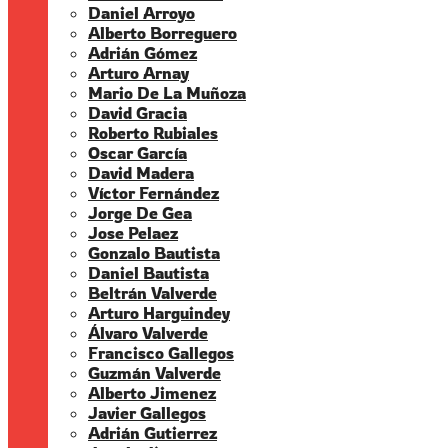
Daniel Arroyo
Alberto Borreguero
Adrián Gómez
Arturo Arnay
Mario De La Muñoza
David Gracia
Roberto Rubiales
Oscar García
David Madera
Víctor Fernández
Jorge De Gea
Jose Pelaez
Gonzalo Bautista
Daniel Bautista
Beltrán Valverde
Arturo Harguindey
Álvaro Valverde
Francisco Gallegos
Guzmán Valverde
Alberto Jimenez
Javier Gallegos
Adrián Gutierrez