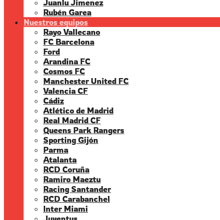
Juanlu Jimenez
Rubén Garea
Nuestros equipos
Rayo Vallecano
FC Barcelona
Ford
Arandina FC
Cosmos FC
Manchester United FC
Valencia CF
Cádiz
Atlético de Madrid
Real Madrid CF
Queens Park Rangers
Sporting Gijón
Parma
Atalanta
RCD Coruña
Ramiro Maeztu
Racing Santander
RCD Carabanchel
Inter Miami
Juventus