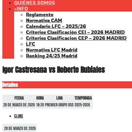
QUIÉNES SOMOS
+INFO
Reglamento
Normativa CAM
Calendario LFC – 2025/26
Criterios Clasificación CEI – 2026 MADRID
Criterios Clasificacion CEP – 2026 MADRID
LFC
Normativa LFC Madrid
Ranking 24/25 Madrid
Igor Castresana vs Roberto Rubiales
Detalles
Fecha
Hora
Liga
Temporada
28 de marzo de 2026
18:20
Premier GRUPO OSO
2025-2026
Clubs
28 de marzo de 2026