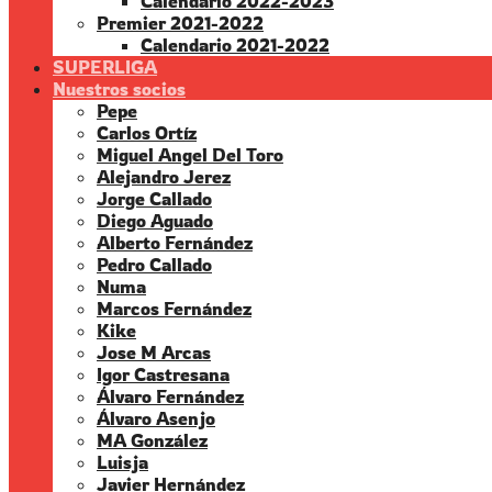
Calendario 2022-2023
Premier 2021-2022
Calendario 2021-2022
SUPERLIGA
Nuestros socios
Pepe
Carlos Ortíz
Miguel Angel Del Toro
Alejandro Jerez
Jorge Callado
Diego Aguado
Alberto Fernández
Pedro Callado
Numa
Marcos Fernández
Kike
Jose M Arcas
Igor Castresana
Álvaro Fernández
Álvaro Asenjo
MA González
Luisja
Javier Hernández