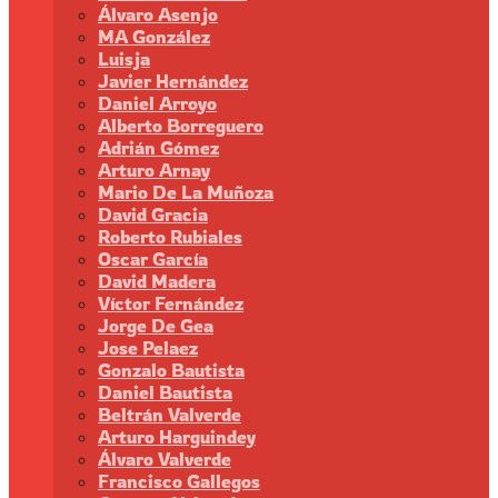
Álvaro Asenjo
MA González
Luisja
Javier Hernández
Daniel Arroyo
Alberto Borreguero
Adrián Gómez
Arturo Arnay
Mario De La Muñoza
David Gracia
Roberto Rubiales
Oscar García
David Madera
Víctor Fernández
Jorge De Gea
Jose Pelaez
Gonzalo Bautista
Daniel Bautista
Beltrán Valverde
Arturo Harguindey
Álvaro Valverde
Francisco Gallegos