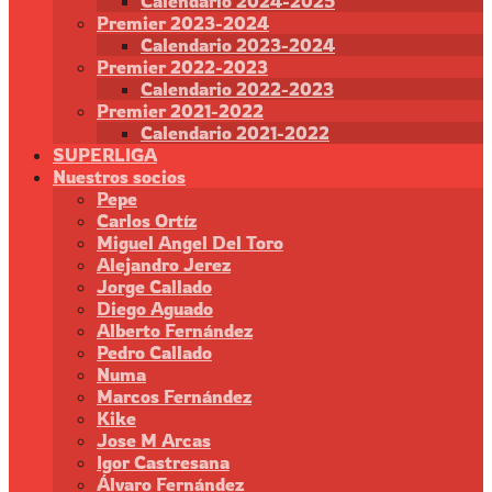
Calendario 2024-2025
Premier 2023-2024
Calendario 2023-2024
Premier 2022-2023
Calendario 2022-2023
Premier 2021-2022
Calendario 2021-2022
SUPERLIGA
Nuestros socios
Pepe
Carlos Ortíz
Miguel Angel Del Toro
Alejandro Jerez
Jorge Callado
Diego Aguado
Alberto Fernández
Pedro Callado
Numa
Marcos Fernández
Kike
Jose M Arcas
Igor Castresana
Álvaro Fernández