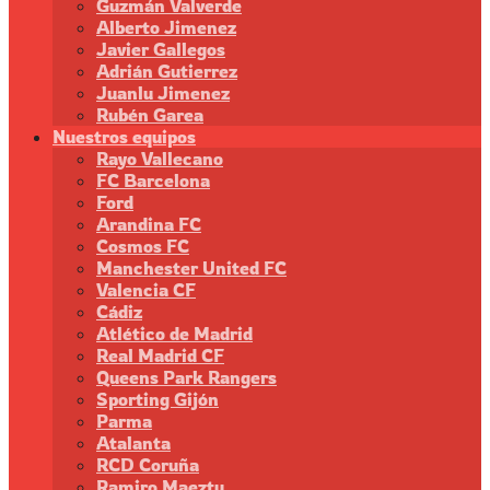
Guzmán Valverde
Alberto Jimenez
Javier Gallegos
Adrián Gutierrez
Juanlu Jimenez
Rubén Garea
Nuestros equipos
Rayo Vallecano
FC Barcelona
Ford
Arandina FC
Cosmos FC
Manchester United FC
Valencia CF
Cádiz
Atlético de Madrid
Real Madrid CF
Queens Park Rangers
Sporting Gijón
Parma
Atalanta
RCD Coruña
Ramiro Maeztu