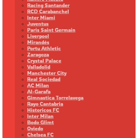
Racing Santander
RCD Carabanchel
Inter Miami
Juventus
Paris Saint Germain
Liverpool
Mirandés
Portu Athletic
Zaragoza
Crystal Palace
Valladolid
Manchester City
Real Sociedad
AC Milan
Al-Garafa
Gimnastica Torrelavega
Rayo Cantabria
Historicos FC
Inter Milan
Bodo Glimt
Oviedo
Chelsea FC