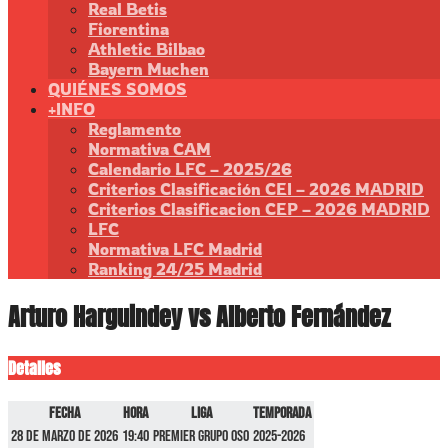
Real Betis
Fiorentina
Athletic Bilbao
Bayern Muchen
QUIÉNES SOMOS
+INFO
Reglamento
Normativa CAM
Calendario LFC – 2025/26
Criterios Clasificación CEI – 2026 MADRID
Criterios Clasificacion CEP – 2026 MADRID
LFC
Normativa LFC Madrid
Ranking 24/25 Madrid
Arturo Harguindey vs Alberto Fernández
Detalles
Fecha
Hora
Liga
Temporada
28 de marzo de 2026
19:40
Premier GRUPO OSO
2025-2026