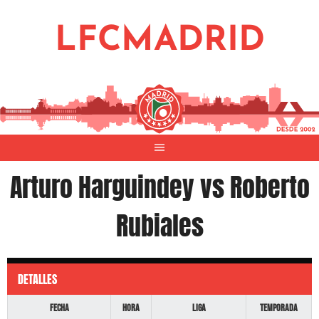
Saltar
al
LFCMADRID
contenido
Arturo Harguindey vs Roberto
Rubiales
DETALLES
Fecha
Hora
Liga
Temporada