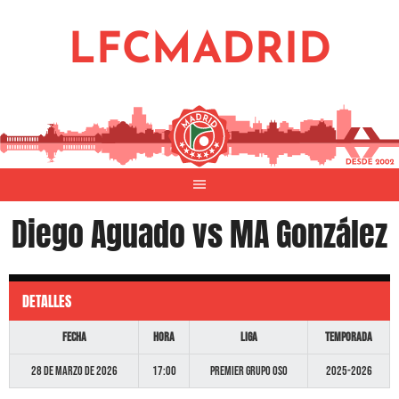
Saltar
al
LFCMADRID
contenido
Diego Aguado vs MA González
DETALLES
Fecha
Hora
Liga
Temporada
28 de marzo de 2026
17:00
Premier GRUPO OSO
2025-2026