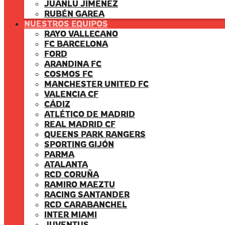
JUANLU JIMENEZ
RUBÉN GAREA
NUESTROS EQUIPOS
RAYO VALLECANO
FC BARCELONA
FORD
ARANDINA FC
COSMOS FC
MANCHESTER UNITED FC
VALENCIA CF
CÁDIZ
ATLÉTICO DE MADRID
REAL MADRID CF
QUEENS PARK RANGERS
SPORTING GIJÓN
PARMA
ATALANTA
RCD CORUÑA
RAMIRO MAEZTU
RACING SANTANDER
RCD CARABANCHEL
INTER MIAMI
JUVENTUS