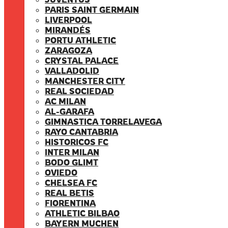
PARIS SAINT GERMAIN
LIVERPOOL
MIRANDÉS
PORTU ATHLETIC
ZARAGOZA
CRYSTAL PALACE
VALLADOLID
MANCHESTER CITY
REAL SOCIEDAD
AC MILAN
AL-GARAFA
GIMNASTICA TORRELAVEGA
RAYO CANTABRIA
HISTORICOS FC
INTER MILAN
BODO GLIMT
OVIEDO
CHELSEA FC
REAL BETIS
FIORENTINA
ATHLETIC BILBAO
BAYERN MUCHEN