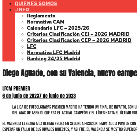
QUIÉNES SOMOS
+INFO
Reglamento
Normativa CAM
Calendario LFC – 2025/26
Criterios Clasificación CEI – 2026 MADRID
Criterios Clasificacion CEP – 2026 MADRID
LFC
Normativa LFC Madrid
Ranking 24/25 Madrid
Diego Aguado, con su Valencia, nuevo campe
LFCM
PREMIER
6 de junio de 2023
7 de junio de 2023
La liga de futbolchapas premier madrid ha tenido un final de infarto, con u
del Ajax de Asenjo, que era el actual campeón y el líder hasta el último pa
El Valencia llegaba a la última fecha en segunda posición, empatado a puntos con 
esperar un fallo de sus rivales directos, y así fue. El Valencia se mostró superi