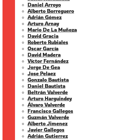
Daniel Arroyo
Alberto Borreguero
Adrián Gómez
Arturo Arnay
Mario De La Muñoza
David Gracia
Roberto Rubiales
Oscar García
David Madera
Víctor Fernández
Jorge De Gea
Jose Pelaez
Gonzalo Bautista
Daniel Bautista
Beltrán Valverde
Arturo Harguindey
Álvaro Valverde
Francisco Gallegos
Guzmán Valverde
Alberto Jimenez
Javier Gallegos
Adrián Gutierrez