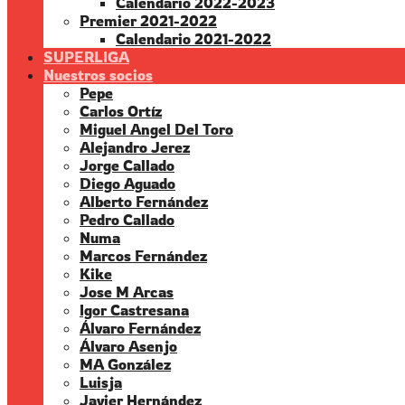
Calendario 2022-2023
Premier 2021-2022
Calendario 2021-2022
SUPERLIGA
Nuestros socios
Pepe
Carlos Ortíz
Miguel Angel Del Toro
Alejandro Jerez
Jorge Callado
Diego Aguado
Alberto Fernández
Pedro Callado
Numa
Marcos Fernández
Kike
Jose M Arcas
Igor Castresana
Álvaro Fernández
Álvaro Asenjo
MA González
Luisja
Javier Hernández