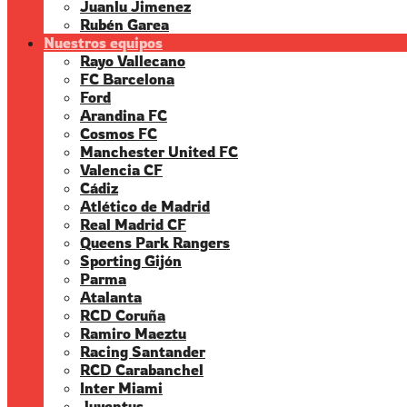
Juanlu Jimenez
Rubén Garea
Nuestros equipos
Rayo Vallecano
FC Barcelona
Ford
Arandina FC
Cosmos FC
Manchester United FC
Valencia CF
Cádiz
Atlético de Madrid
Real Madrid CF
Queens Park Rangers
Sporting Gijón
Parma
Atalanta
RCD Coruña
Ramiro Maeztu
Racing Santander
RCD Carabanchel
Inter Miami
Juventus