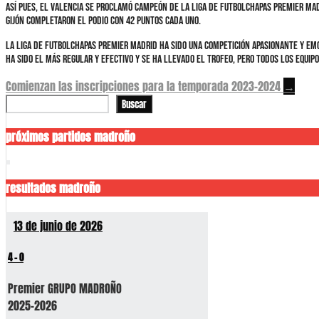
Así pues, el Valencia se proclamó campeón de la liga de futbolchapas premier mad
Gijón completaron el podio con 42 puntos cada uno.
La liga de futbolchapas premier madrid ha sido una competición apasionante y emo
ha sido el más regular y efectivo y se ha llevado el trofeo, pero todos los equipo
Navegación
Comienzan las inscripciones para la temporada 2023-2024
→
Buscar
Buscar
de
entradas
próximos partidos madroño
resultados madroño
13 de junio de 2026
4
-
0
Premier GRUPO MADROÑO
2025-2026