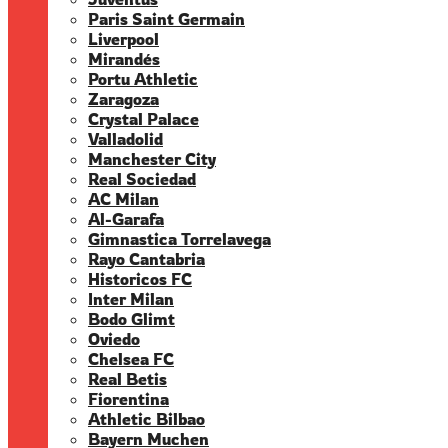
Paris Saint Germain
Liverpool
Mirandés
Portu Athletic
Zaragoza
Crystal Palace
Valladolid
Manchester City
Real Sociedad
AC Milan
Al-Garafa
Gimnastica Torrelavega
Rayo Cantabria
Historicos FC
Inter Milan
Bodo Glimt
Oviedo
Chelsea FC
Real Betis
Fiorentina
Athletic Bilbao
Bayern Muchen