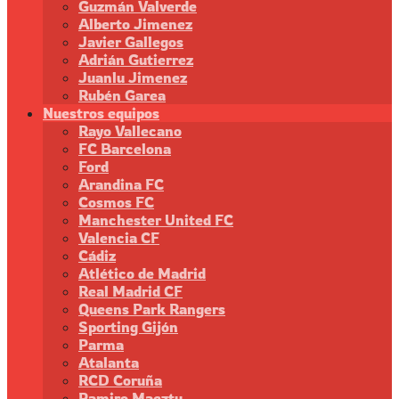
Guzmán Valverde
Alberto Jimenez
Javier Gallegos
Adrián Gutierrez
Juanlu Jimenez
Rubén Garea
Nuestros equipos
Rayo Vallecano
FC Barcelona
Ford
Arandina FC
Cosmos FC
Manchester United FC
Valencia CF
Cádiz
Atlético de Madrid
Real Madrid CF
Queens Park Rangers
Sporting Gijón
Parma
Atalanta
RCD Coruña
Ramiro Maeztu