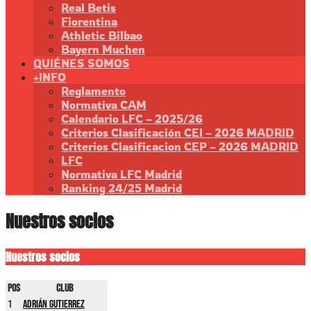
Real Betis
Fiorentina
Athletic Bilbao
Bayern Muchen
QUIÉNES SOMOS
+INFO
Reglamento
Normativa CAM
Calendario LFC – 2025/26
Criterios Clasificación CEI – 2026 MADRID
Criterios Clasificacion CEP – 2026 MADRID
LFC
Normativa LFC Madrid
Ranking 24/25 Madrid
Nuestros socios
Nuestros socios
Pos
Club
1
Adrián Gutierrez