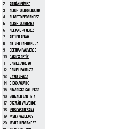
2
Adrián Gómez
3
Alberto Borreguero
4
Alberto Fernández
5
Alberto Jimenez
6
Alejandro Jerez
7
Arturo Arnay
8
Arturo Harguindey
9
Beltrán Valverde
10
Carlos Ortíz
11
Daniel Arroyo
12
Daniel Bautista
13
David Gracia
14
Diego Aguado
15
Francisco Gallegos
16
Gonzalo Bautista
17
Guzmán Valverde
18
Igor Castresana
19
Javier Gallegos
20
Javier Hernández