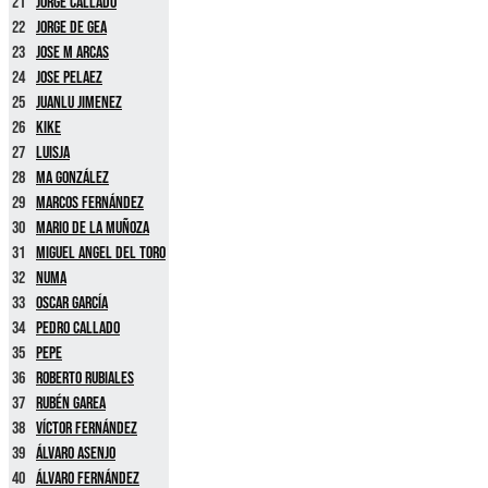
21
Jorge Callado
22
Jorge De Gea
23
Jose M Arcas
24
Jose Pelaez
25
Juanlu Jimenez
26
Kike
27
Luisja
28
MA González
29
Marcos Fernández
30
Mario De La Muñoza
31
Miguel Angel Del Toro
32
Numa
33
Oscar García
34
Pedro Callado
35
Pepe
36
Roberto Rubiales
37
Rubén Garea
38
Víctor Fernández
39
Álvaro Asenjo
40
Álvaro Fernández