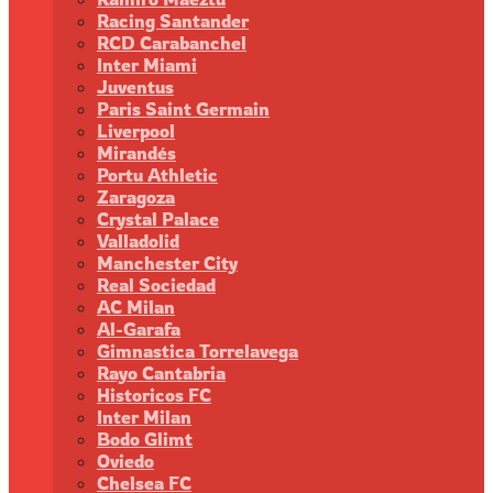
Racing Santander
RCD Carabanchel
Inter Miami
Juventus
Paris Saint Germain
Liverpool
Mirandés
Portu Athletic
Zaragoza
Crystal Palace
Valladolid
Manchester City
Real Sociedad
AC Milan
Al-Garafa
Gimnastica Torrelavega
Rayo Cantabria
Historicos FC
Inter Milan
Bodo Glimt
Oviedo
Chelsea FC