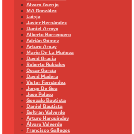
Álvaro Asenjo
MA González
Luisja
Javier Hernández
Daniel Arroyo
Alberto Borreguero
Adrián Gómez
Arturo Arnay
Mario De La Muñoza
David Gracia
Roberto Rubiales
Oscar García
David Madera
Víctor Fernández
Jorge De Gea
Jose Pelaez
Gonzalo Bautista
Daniel Bautista
Beltrán Valverde
Arturo Harguindey
Álvaro Valverde
Francisco Gallegos