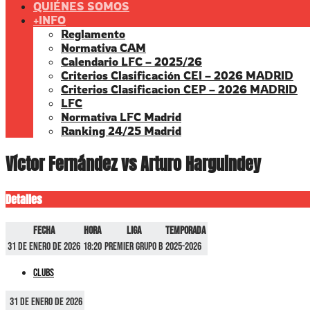
QUIÉNES SOMOS
+INFO
Reglamento
Normativa CAM
Calendario LFC – 2025/26
Criterios Clasificación CEI – 2026 MADRID
Criterios Clasificacion CEP – 2026 MADRID
LFC
Normativa LFC Madrid
Ranking 24/25 Madrid
Víctor Fernández vs Arturo Harguindey
Detalles
Fecha
Hora
Liga
Temporada
31 de enero de 2026
18:20
Premier GRUPO B
2025-2026
Clubs
31 de enero de 2026