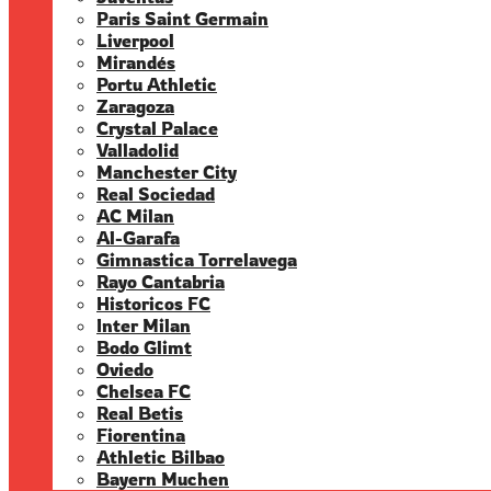
Paris Saint Germain
Liverpool
Mirandés
Portu Athletic
Zaragoza
Crystal Palace
Valladolid
Manchester City
Real Sociedad
AC Milan
Al-Garafa
Gimnastica Torrelavega
Rayo Cantabria
Historicos FC
Inter Milan
Bodo Glimt
Oviedo
Chelsea FC
Real Betis
Fiorentina
Athletic Bilbao
Bayern Muchen