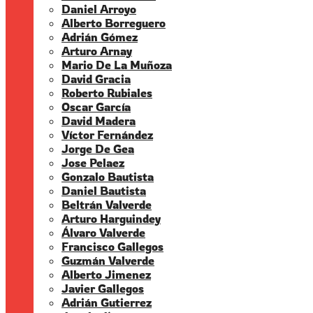
Daniel Arroyo
Alberto Borreguero
Adrián Gómez
Arturo Arnay
Mario De La Muñoza
David Gracia
Roberto Rubiales
Oscar García
David Madera
Víctor Fernández
Jorge De Gea
Jose Pelaez
Gonzalo Bautista
Daniel Bautista
Beltrán Valverde
Arturo Harguindey
Álvaro Valverde
Francisco Gallegos
Guzmán Valverde
Alberto Jimenez
Javier Gallegos
Adrián Gutierrez