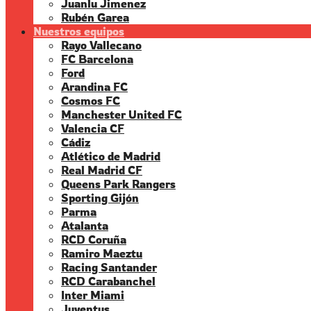
Juanlu Jimenez
Rubén Garea
Nuestros equipos
Rayo Vallecano
FC Barcelona
Ford
Arandina FC
Cosmos FC
Manchester United FC
Valencia CF
Cádiz
Atlético de Madrid
Real Madrid CF
Queens Park Rangers
Sporting Gijón
Parma
Atalanta
RCD Coruña
Ramiro Maeztu
Racing Santander
RCD Carabanchel
Inter Miami
Juventus