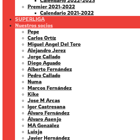
Calendario 2022-2023
Premier 2021-2022
Calendario 2021-2022
SUPERLIGA
Nuestros socios
Pepe
Carlos Ortíz
Miguel Angel Del Toro
Alejandro Jerez
Jorge Callado
Diego Aguado
Alberto Fernández
Pedro Callado
Numa
Marcos Fernández
Kike
Jose M Arcas
Igor Castresana
Álvaro Fernández
Álvaro Asenjo
MA González
Luisja
Javier Hernández