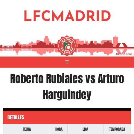
Saltar
al
LFCMADRID
contenido
Roberto Rubiales vs Arturo
Harguindey
DETALLES
Fecha
Hora
Liga
Temporada