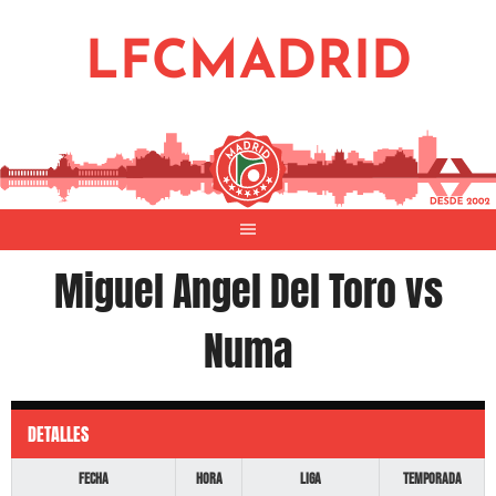
Saltar
al
LFCMADRID
contenido
Miguel Angel Del Toro vs
Numa
DETALLES
Fecha
Hora
Liga
Temporada