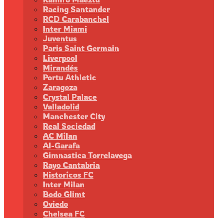
Racing Santander
RCD Carabanchel
Inter Miami
Juventus
Paris Saint Germain
Liverpool
Mirandés
Portu Athletic
Zaragoza
Crystal Palace
Valladolid
Manchester City
Real Sociedad
AC Milan
Al-Garafa
Gimnastica Torrelavega
Rayo Cantabria
Historicos FC
Inter Milan
Bodo Glimt
Oviedo
Chelsea FC