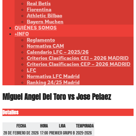
Real Betis
Fiorentina
Athletic Bilbao
Bayern Muchen
QUIÉNES SOMOS
+INFO
Reglamento
Normativa CAM
Calendario LFC – 2025/26
Criterios Clasificación CEI – 2026 MADRID
Criterios Clasificacion CEP – 2026 MADRID
LFC
Normativa LFC Madrid
Ranking 24/25 Madrid
Miguel Angel Del Toro vs Jose Pelaez
Detalles
Fecha
Hora
Liga
Temporada
28 de febrero de 2026
17:00
Premier GRUPO B
2025-2026