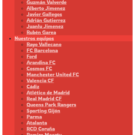
Guzmán Valverde
Alberto Jimenez
Javier Gallegos
Adrián Gutierrez
Juanlu Jimenez
Rubén Garea
Nuestros equipos
Rayo Vallecano
FC Barcelona
Ford
Arandina FC
Cosmos FC
Manchester United FC
Valencia CF
Cádiz
Atlético de Madrid
Real Madrid CF
Queens Park Rangers
Sporting Gijón
Parma
Atalanta
RCD Coruña
Ramiro Maeztu