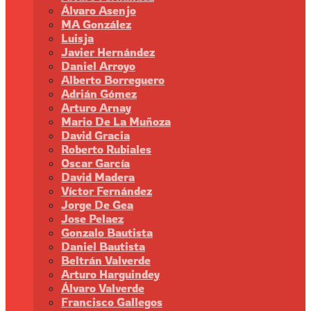
Álvaro Asenjo
MA González
Luisja
Javier Hernández
Daniel Arroyo
Alberto Borreguero
Adrián Gómez
Arturo Arnay
Mario De La Muñoza
David Gracia
Roberto Rubiales
Oscar García
David Madera
Víctor Fernández
Jorge De Gea
Jose Pelaez
Gonzalo Bautista
Daniel Bautista
Beltrán Valverde
Arturo Harguindey
Álvaro Valverde
Francisco Gallegos