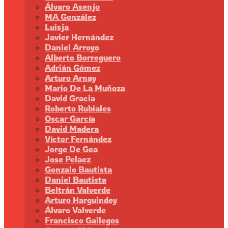
Álvaro Asenjo
MA González
Luisja
Javier Hernández
Daniel Arroyo
Alberto Borreguero
Adrián Gómez
Arturo Arnay
Mario De La Muñoza
David Gracia
Roberto Rubiales
Oscar García
David Madera
Víctor Fernández
Jorge De Gea
Jose Pelaez
Gonzalo Bautista
Daniel Bautista
Beltrán Valverde
Arturo Harguindey
Álvaro Valverde
Francisco Gallegos