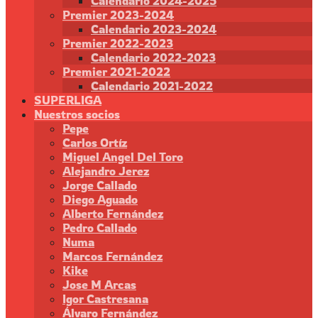
Calendario 2024-2025
Premier 2023-2024
Calendario 2023-2024
Premier 2022-2023
Calendario 2022-2023
Premier 2021-2022
Calendario 2021-2022
SUPERLIGA
Nuestros socios
Pepe
Carlos Ortíz
Miguel Angel Del Toro
Alejandro Jerez
Jorge Callado
Diego Aguado
Alberto Fernández
Pedro Callado
Numa
Marcos Fernández
Kike
Jose M Arcas
Igor Castresana
Álvaro Fernández