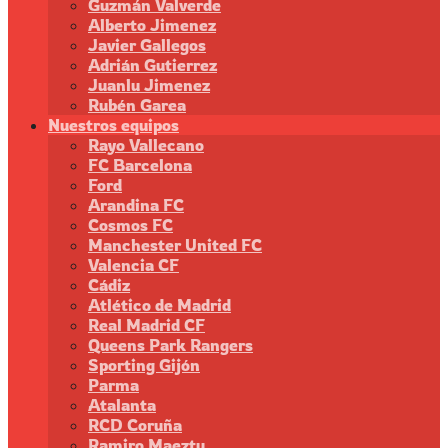
Guzmán Valverde
Alberto Jimenez
Javier Gallegos
Adrián Gutierrez
Juanlu Jimenez
Rubén Garea
Nuestros equipos
Rayo Vallecano
FC Barcelona
Ford
Arandina FC
Cosmos FC
Manchester United FC
Valencia CF
Cádiz
Atlético de Madrid
Real Madrid CF
Queens Park Rangers
Sporting Gijón
Parma
Atalanta
RCD Coruña
Ramiro Maeztu