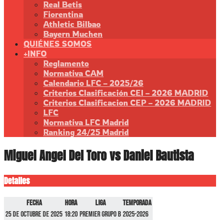
Real Betis
Fiorentina
Athletic Bilbao
Bayern Muchen
QUIÉNES SOMOS
+INFO
Reglamento
Normativa CAM
Calendario LFC – 2025/26
Criterios Clasificación CEI – 2026 MADRID
Criterios Clasificacion CEP – 2026 MADRID
LFC
Normativa LFC Madrid
Ranking 24/25 Madrid
Miguel Angel Del Toro vs Daniel Bautista
Detalles
Fecha
Hora
Liga
Temporada
25 de octubre de 2025
18:20
Premier GRUPO B
2025-2026