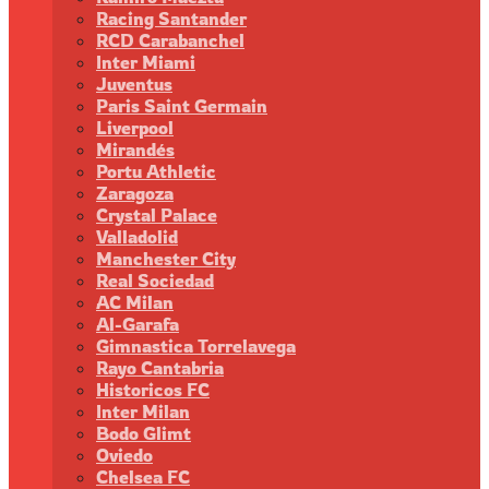
Racing Santander
RCD Carabanchel
Inter Miami
Juventus
Paris Saint Germain
Liverpool
Mirandés
Portu Athletic
Zaragoza
Crystal Palace
Valladolid
Manchester City
Real Sociedad
AC Milan
Al-Garafa
Gimnastica Torrelavega
Rayo Cantabria
Historicos FC
Inter Milan
Bodo Glimt
Oviedo
Chelsea FC