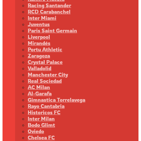
Racing Santander
RCD Carabanchel
Inter Miami
Juventus
Paris Saint Germain
Liverpool
Mirandés
Portu Athletic
Zaragoza
Crystal Palace
Valladolid
Manchester City
Real Sociedad
AC Milan
Al-Garafa
Gimnastica Torrelavega
Rayo Cantabria
Historicos FC
Inter Milan
Bodo Glimt
Oviedo
Chelsea FC