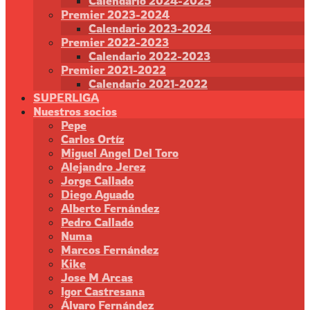
Calendario 2024-2025
Premier 2023-2024
Calendario 2023-2024
Premier 2022-2023
Calendario 2022-2023
Premier 2021-2022
Calendario 2021-2022
SUPERLIGA
Nuestros socios
Pepe
Carlos Ortíz
Miguel Angel Del Toro
Alejandro Jerez
Jorge Callado
Diego Aguado
Alberto Fernández
Pedro Callado
Numa
Marcos Fernández
Kike
Jose M Arcas
Igor Castresana
Álvaro Fernández