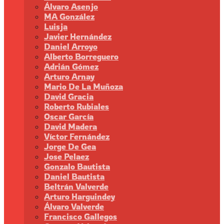
Álvaro Asenjo
MA González
Luisja
Javier Hernández
Daniel Arroyo
Alberto Borreguero
Adrián Gómez
Arturo Arnay
Mario De La Muñoza
David Gracia
Roberto Rubiales
Oscar García
David Madera
Víctor Fernández
Jorge De Gea
Jose Pelaez
Gonzalo Bautista
Daniel Bautista
Beltrán Valverde
Arturo Harguindey
Álvaro Valverde
Francisco Gallegos