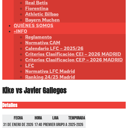
Real Betis
Fiorentina
Athletic Bilbao
Bayern Muchen
QUIÉNES SOMOS
+INFO
Reglamento
Normativa CAM
Calendario LFC – 2025/26
Criterios Clasificación CEI – 2026 MADRID
Criterios Clasificacion CEP – 2026 MADRID
LFC
Normativa LFC Madrid
Ranking 24/25 Madrid
Kike vs Javier Gallegos
Detalles
Fecha
Hora
Liga
Temporada
31 de enero de 2026
17:40
Premier GRUPO A
2025-2026