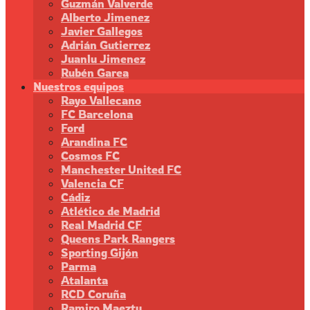
Guzmán Valverde
Alberto Jimenez
Javier Gallegos
Adrián Gutierrez
Juanlu Jimenez
Rubén Garea
Nuestros equipos
Rayo Vallecano
FC Barcelona
Ford
Arandina FC
Cosmos FC
Manchester United FC
Valencia CF
Cádiz
Atlético de Madrid
Real Madrid CF
Queens Park Rangers
Sporting Gijón
Parma
Atalanta
RCD Coruña
Ramiro Maeztu