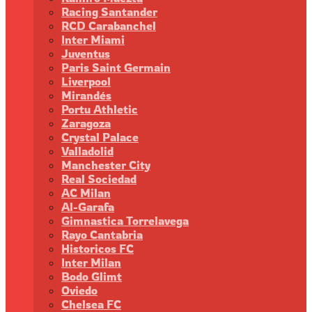
Racing Santander
RCD Carabanchel
Inter Miami
Juventus
Paris Saint Germain
Liverpool
Mirandés
Portu Athletic
Zaragoza
Crystal Palace
Valladolid
Manchester City
Real Sociedad
AC Milan
Al-Garafa
Gimnastica Torrelavega
Rayo Cantabria
Historicos FC
Inter Milan
Bodo Glimt
Oviedo
Chelsea FC