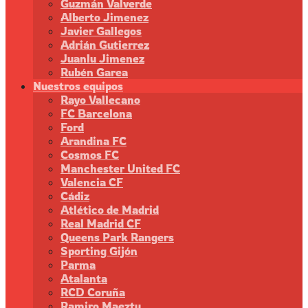
Guzmán Valverde
Alberto Jimenez
Javier Gallegos
Adrián Gutierrez
Juanlu Jimenez
Rubén Garea
Nuestros equipos
Rayo Vallecano
FC Barcelona
Ford
Arandina FC
Cosmos FC
Manchester United FC
Valencia CF
Cádiz
Atlético de Madrid
Real Madrid CF
Queens Park Rangers
Sporting Gijón
Parma
Atalanta
RCD Coruña
Ramiro Maeztu