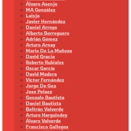
Álvaro Asenjo
MA González
Luisja
Javier Hernández
Daniel Arroyo
Alberto Borreguero
Adrián Gómez
Arturo Arnay
Mario De La Muñoza
David Gracia
Roberto Rubiales
Oscar García
David Madera
Víctor Fernández
Jorge De Gea
Jose Pelaez
Gonzalo Bautista
Daniel Bautista
Beltrán Valverde
Arturo Harguindey
Álvaro Valverde
Francisco Gallegos