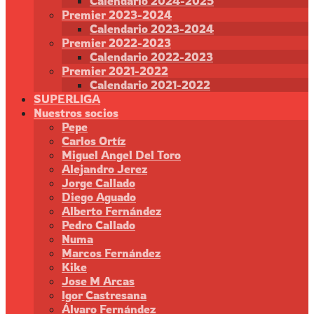
Calendario 2024-2025
Premier 2023-2024
Calendario 2023-2024
Premier 2022-2023
Calendario 2022-2023
Premier 2021-2022
Calendario 2021-2022
SUPERLIGA
Nuestros socios
Pepe
Carlos Ortíz
Miguel Angel Del Toro
Alejandro Jerez
Jorge Callado
Diego Aguado
Alberto Fernández
Pedro Callado
Numa
Marcos Fernández
Kike
Jose M Arcas
Igor Castresana
Álvaro Fernández