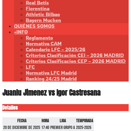
Real Betis
Fiorentina
Athletic Bilbao
Bayern Muchen
QUIÉNES SOMOS
+INFO
Reglamento
Normativa CAM
Calendario LFC – 2025/26
Criterios Clasificación CEI – 2026 MADRID
Criterios Clasificacion CEP – 2026 MADRID
LFC
Normativa LFC Madrid
Ranking 24/25 Madrid
Juanlu Jimenez vs Igor Castresana
Detalles
Fecha
Hora
Liga
Temporada
20 de diciembre de 2025
17:40
Premier GRUPO A
2025-2026