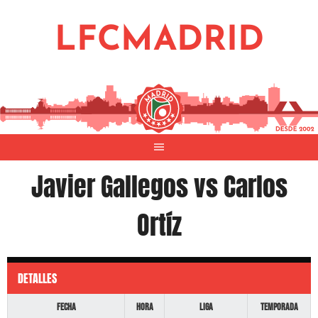
Saltar
al
LFCMADRID
contenido
Javier Gallegos vs Carlos
Ortíz
DETALLES
Fecha
Hora
Liga
Temporada