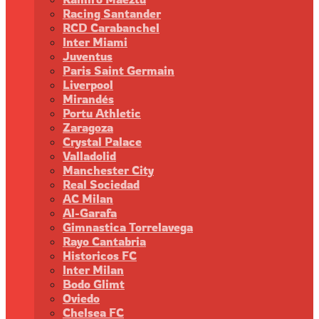
Racing Santander
RCD Carabanchel
Inter Miami
Juventus
Paris Saint Germain
Liverpool
Mirandés
Portu Athletic
Zaragoza
Crystal Palace
Valladolid
Manchester City
Real Sociedad
AC Milan
Al-Garafa
Gimnastica Torrelavega
Rayo Cantabria
Historicos FC
Inter Milan
Bodo Glimt
Oviedo
Chelsea FC