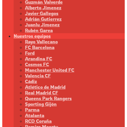
Guzmán Valverde
Alberto Jimenez
Javier Gallegos
Adrián Gutierrez
Juanlu Jimenez
Rubén Garea
Nuestros equipos
Rayo Vallecano
FC Barcelona
Ford
Arandina FC
Cosmos FC
Manchester United FC
Valencia CF
Cádiz
Atlético de Madrid
Real Madrid CF
Queens Park Rangers
Sporting Gijón
Parma
Atalanta
RCD Coruña
Ramiro Maeztu