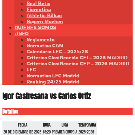
Real Betis
Fiorentina
Athletic Bilbao
Bayern Muchen
QUIÉNES SOMOS
+INFO
Reglamento
Normativa CAM
Calendario LFC – 2025/26
Criterios Clasificación CEI – 2026 MADRID
Criterios Clasificacion CEP – 2026 MADRID
LFC
Normativa LFC Madrid
Ranking 24/25 Madrid
Igor Castresana vs Carlos Ortíz
Detalles
Fecha
Hora
Liga
Temporada
20 de diciembre de 2025
18:20
Premier GRUPO A
2025-2026