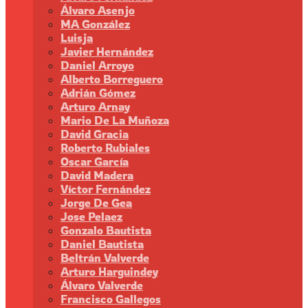
Álvaro Asenjo
MA González
Luisja
Javier Hernández
Daniel Arroyo
Alberto Borreguero
Adrián Gómez
Arturo Arnay
Mario De La Muñoza
David Gracia
Roberto Rubiales
Oscar García
David Madera
Víctor Fernández
Jorge De Gea
Jose Pelaez
Gonzalo Bautista
Daniel Bautista
Beltrán Valverde
Arturo Harguindey
Álvaro Valverde
Francisco Gallegos