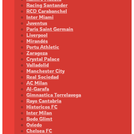
Racing Santander
RCD Carabanchel
Inter Miami
Juventus
Paris Saint Germain
Liverpool
Mirandés
Portu Athletic
Zaragoza
Crystal Palace
Valladolid
Manchester City
Real Sociedad
AC Milan
Al-Garafa
Gimnastica Torrelavega
Rayo Cantabria
Historicos FC
Inter Milan
Bodo Glimt
Oviedo
Chelsea FC