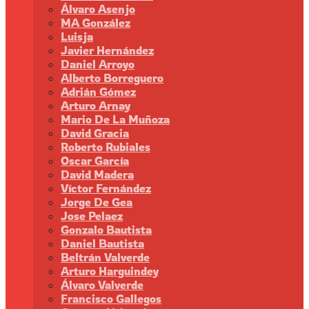
Álvaro Asenjo
MA González
Luisja
Javier Hernández
Daniel Arroyo
Alberto Borreguero
Adrián Gómez
Arturo Arnay
Mario De La Muñoza
David Gracia
Roberto Rubiales
Oscar García
David Madera
Víctor Fernández
Jorge De Gea
Jose Pelaez
Gonzalo Bautista
Daniel Bautista
Beltrán Valverde
Arturo Harguindey
Álvaro Valverde
Francisco Gallegos