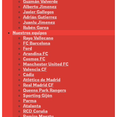
Guzmán Valverde
Alberto Jimenez
Javier Gallegos
Adrián Gutierrez
Juanlu Jimenez
Rubén Garea
Nuestros equipos
Rayo Vallecano
FC Barcelona
Ford
Arandina FC
Cosmos FC
Manchester United FC
Valencia CF
Cádiz
Atlético de Madrid
Real Madrid CF
Queens Park Rangers
Sporting Gijón
Parma
Atalanta
RCD Coruña
Ramiro Maeztu