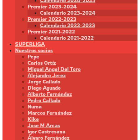
Calendario 2024-2025
Premier 2023-2024
Calendario 2023-2024
Premier 2022-2023
Calendario 2022-2023
Premier 2021-2022
Calendario 2021-2022
SUPERLIGA
Nuestros socios
Pepe
Carlos Ortíz
Miguel Angel Del Toro
Alejandro Jerez
Jorge Callado
Diego Aguado
Alberto Fernández
Pedro Callado
Numa
Marcos Fernández
Kike
Jose M Arcas
Igor Castresana
Álvaro Fernández