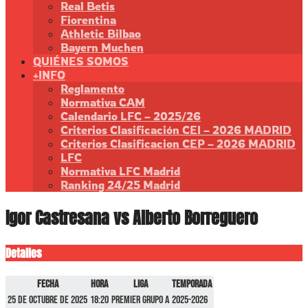
Real Betis
Fiorentina
Athletic Bilbao
Bayern Muchen
QUIÉNES SOMOS
+INFO
Reglamento
Normativa CAM
Calendario LFC – 2025/26
Criterios Clasificación CEI – 2026 MADRID
Criterios Clasificacion CEP – 2026 MADRID
LFC
Normativa LFC Madrid
Ranking 24/25 Madrid
Igor Castresana vs Alberto Borreguero
Detalles
Fecha
Hora
Liga
Temporada
25 de octubre de 2025
18:20
Premier GRUPO A
2025-2026