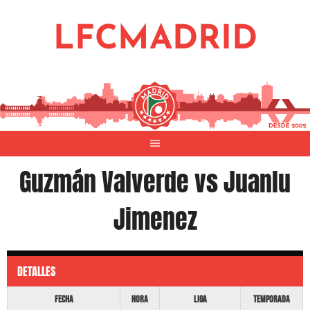
Saltar
al
LFCMADRID
contenido
Guzmán Valverde vs Juanlu
Jimenez
DETALLES
Fecha
Hora
Liga
Temporada