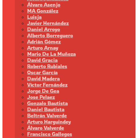
Álvaro Asenjo
MA González
Luisja
Javier Hernández
Daniel Arroyo
Alberto Borreguero
Adrián Gómez
Arturo Arnay
Mario De La Muñoza
David Gracia
Roberto Rubiales
Oscar García
David Madera
Víctor Fernández
Jorge De Gea
Jose Pelaez
Gonzalo Bautista
Daniel Bautista
Beltrán Valverde
Arturo Harguindey
Álvaro Valverde
Francisco Gallegos