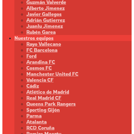
Guzmán Valverde
Alberto Jimenez
Javier Gallegos
Adrián Gutierrez
Juanlu Jimenez
Rubén Garea
Nuestros equipos
Rayo Vallecano
FC Barcelona
Ford
Arandina FC
Cosmos FC
Manchester United FC
Valencia CF
Cádiz
Atlético de Madrid
Real Madrid CF
Queens Park Rangers
Sporting Gijón
Parma
Atalanta
RCD Coruña
Ramiro Maeztu