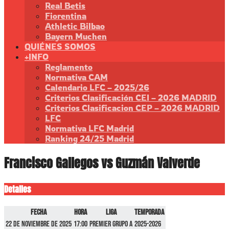
Real Betis
Fiorentina
Athletic Bilbao
Bayern Muchen
QUIÉNES SOMOS
+INFO
Reglamento
Normativa CAM
Calendario LFC – 2025/26
Criterios Clasificación CEI – 2026 MADRID
Criterios Clasificacion CEP – 2026 MADRID
LFC
Normativa LFC Madrid
Ranking 24/25 Madrid
Francisco Gallegos vs Guzmán Valverde
Detalles
Fecha
Hora
Liga
Temporada
22 de noviembre de 2025
17:00
Premier GRUPO A
2025-2026