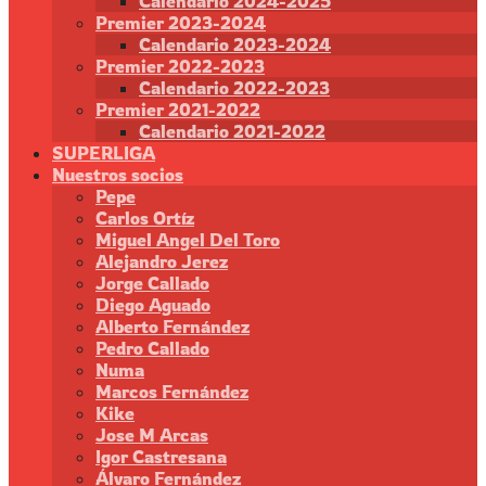
Calendario 2024-2025
Premier 2023-2024
Calendario 2023-2024
Premier 2022-2023
Calendario 2022-2023
Premier 2021-2022
Calendario 2021-2022
SUPERLIGA
Nuestros socios
Pepe
Carlos Ortíz
Miguel Angel Del Toro
Alejandro Jerez
Jorge Callado
Diego Aguado
Alberto Fernández
Pedro Callado
Numa
Marcos Fernández
Kike
Jose M Arcas
Igor Castresana
Álvaro Fernández