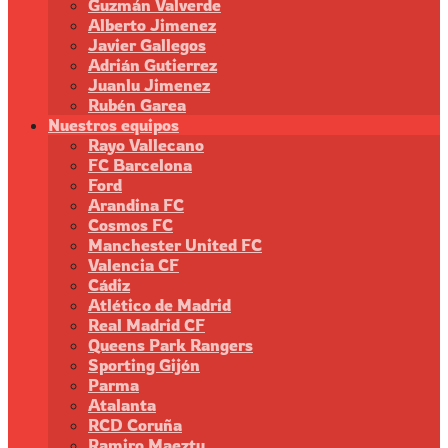
Guzmán Valverde
Alberto Jimenez
Javier Gallegos
Adrián Gutierrez
Juanlu Jimenez
Rubén Garea
Nuestros equipos
Rayo Vallecano
FC Barcelona
Ford
Arandina FC
Cosmos FC
Manchester United FC
Valencia CF
Cádiz
Atlético de Madrid
Real Madrid CF
Queens Park Rangers
Sporting Gijón
Parma
Atalanta
RCD Coruña
Ramiro Maeztu