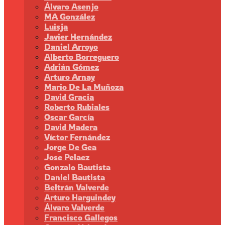
Álvaro Asenjo
MA González
Luisja
Javier Hernández
Daniel Arroyo
Alberto Borreguero
Adrián Gómez
Arturo Arnay
Mario De La Muñoza
David Gracia
Roberto Rubiales
Oscar García
David Madera
Víctor Fernández
Jorge De Gea
Jose Pelaez
Gonzalo Bautista
Daniel Bautista
Beltrán Valverde
Arturo Harguindey
Álvaro Valverde
Francisco Gallegos