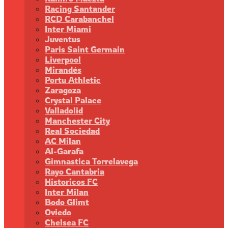
Racing Santander
RCD Carabanchel
Inter Miami
Juventus
Paris Saint Germain
Liverpool
Mirandés
Portu Athletic
Zaragoza
Crystal Palace
Valladolid
Manchester City
Real Sociedad
AC Milan
Al-Garafa
Gimnastica Torrelavega
Rayo Cantabria
Historicos FC
Inter Milan
Bodo Glimt
Oviedo
Chelsea FC