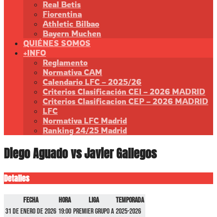
Real Betis
Fiorentina
Athletic Bilbao
Bayern Muchen
QUIÉNES SOMOS
+INFO
Reglamento
Normativa CAM
Calendario LFC – 2025/26
Criterios Clasificación CEI – 2026 MADRID
Criterios Clasificacion CEP – 2026 MADRID
LFC
Normativa LFC Madrid
Ranking 24/25 Madrid
Diego Aguado vs Javier Gallegos
Detalles
Fecha
Hora
Liga
Temporada
31 de enero de 2026
19:00
Premier GRUPO A
2025-2026