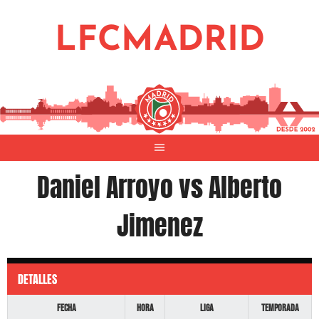
Saltar
al
LFCMADRID
contenido
Daniel Arroyo vs Alberto
Jimenez
DETALLES
Fecha
Hora
Liga
Temporada