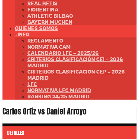
REAL BETIS
FIORENTINA
ATHLETIC BILBAO
BAYERN MUCHEN
QUIÉNES SOMOS
+INFO
REGLAMENTO
NORMATIVA CAM
CALENDARIO LFC – 2025/26
CRITERIOS CLASIFICACIÓN CEI – 2026
MADRID
CRITERIOS CLASIFICACION CEP – 2026
MADRID
LFC
NORMATIVA LFC MADRID
RANKING 24/25 MADRID
Carlos Ortíz vs Daniel Arroyo
DETALLES