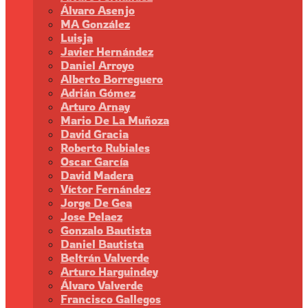
Álvaro Asenjo
MA González
Luisja
Javier Hernández
Daniel Arroyo
Alberto Borreguero
Adrián Gómez
Arturo Arnay
Mario De La Muñoza
David Gracia
Roberto Rubiales
Oscar García
David Madera
Víctor Fernández
Jorge De Gea
Jose Pelaez
Gonzalo Bautista
Daniel Bautista
Beltrán Valverde
Arturo Harguindey
Álvaro Valverde
Francisco Gallegos