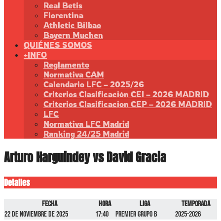
Real Betis
Fiorentina
Athletic Bilbao
Bayern Muchen
QUIÉNES SOMOS
+INFO
Reglamento
Normativa CAM
Calendario LFC – 2025/26
Criterios Clasificación CEI – 2026 MADRID
Criterios Clasificacion CEP – 2026 MADRID
LFC
Normativa LFC Madrid
Ranking 24/25 Madrid
Arturo Harguindey vs David Gracia
Detalles
Fecha
Hora
Liga
Temporada
22 de noviembre de 2025
17:40
Premier GRUPO B
2025-2026