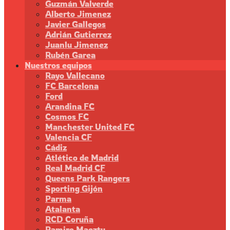
Guzmán Valverde
Alberto Jimenez
Javier Gallegos
Adrián Gutierrez
Juanlu Jimenez
Rubén Garea
Nuestros equipos
Rayo Vallecano
FC Barcelona
Ford
Arandina FC
Cosmos FC
Manchester United FC
Valencia CF
Cádiz
Atlético de Madrid
Real Madrid CF
Queens Park Rangers
Sporting Gijón
Parma
Atalanta
RCD Coruña
Ramiro Maeztu