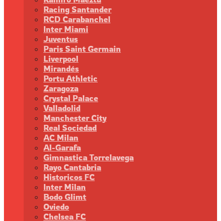
Racing Santander
RCD Carabanchel
Inter Miami
Juventus
Paris Saint Germain
Liverpool
Mirandés
Portu Athletic
Zaragoza
Crystal Palace
Valladolid
Manchester City
Real Sociedad
AC Milan
Al-Garafa
Gimnastica Torrelavega
Rayo Cantabria
Historicos FC
Inter Milan
Bodo Glimt
Oviedo
Chelsea FC