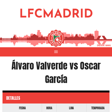
Saltar
al
LFCMADRID
contenido
Álvaro Valverde vs Oscar
García
DETALLES
Fecha
Hora
Liga
Temporada