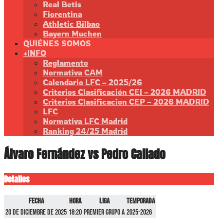
Real Betis
Fiorentina
Athletic Bilbao
Bayern Muchen
QUIÉNES SOMOS
+INFO
Reglamento
Normativa CAM
Calendario LFC – 2025/26
Criterios Clasificación CEI – 2026 MADRID
Criterios Clasificacion CEP – 2026 MADRID
LFC
Normativa LFC Madrid
Ranking 24/25 Madrid
Álvaro Fernández vs Pedro Callado
Detalles
Fecha
Hora
Liga
Temporada
20 de diciembre de 2025
18:20
Premier GRUPO A
2025-2026