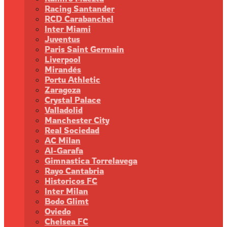
Racing Santander
RCD Carabanchel
Inter Miami
Juventus
Paris Saint Germain
Liverpool
Mirandés
Portu Athletic
Zaragoza
Crystal Palace
Valladolid
Manchester City
Real Sociedad
AC Milan
Al-Garafa
Gimnastica Torrelavega
Rayo Cantabria
Historicos FC
Inter Milan
Bodo Glimt
Oviedo
Chelsea FC