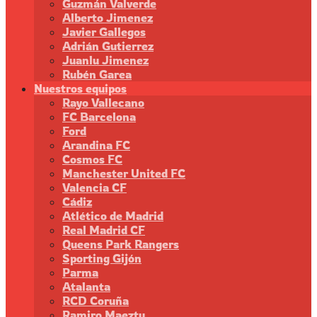
Guzmán Valverde
Alberto Jimenez
Javier Gallegos
Adrián Gutierrez
Juanlu Jimenez
Rubén Garea
Nuestros equipos
Rayo Vallecano
FC Barcelona
Ford
Arandina FC
Cosmos FC
Manchester United FC
Valencia CF
Cádiz
Atlético de Madrid
Real Madrid CF
Queens Park Rangers
Sporting Gijón
Parma
Atalanta
RCD Coruña
Ramiro Maeztu