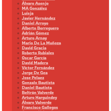
Álvaro Asenjo
MA González
Luisja
Javier Hernández
Daniel Arroyo
Alberto Borreguero
Adrián Gómez
Arturo Arnay
Mario De La Muñoza
David Gracia
Roberto Rubiales
Oscar García
David Madera
Víctor Fernández
Jorge De Gea
Jose Pelaez
Gonzalo Bautista
Daniel Bautista
Beltrán Valverde
Arturo Harguindey
Álvaro Valverde
Francisco Gallegos