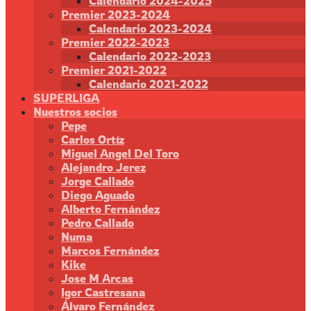
Calendario 2024-2025
Premier 2023-2024
Calendario 2023-2024
Premier 2022-2023
Calendario 2022-2023
Premier 2021-2022
Calendario 2021-2022
SUPERLIGA
Nuestros socios
Pepe
Carlos Ortíz
Miguel Angel Del Toro
Alejandro Jerez
Jorge Callado
Diego Aguado
Alberto Fernández
Pedro Callado
Numa
Marcos Fernández
Kike
Jose M Arcas
Igor Castresana
Álvaro Fernández