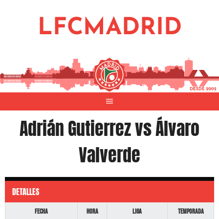
Saltar
al
LFCMADRID
contenido
Adrián Gutierrez vs Álvaro
Valverde
DETALLES
Fecha
Hora
Liga
Temporada