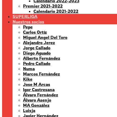
Calendario 2022-2023
Premier 2021-2022
Calendario 2021-2022
SUPERLIGA
Nuestros socios
Pepe
Carlos Ortíz
Miguel Angel Del Toro
Alejandro Jerez
Jorge Callado
Diego Aguado
Alberto Fernández
Pedro Callado
Numa
Marcos Fernández
Kike
Jose M Arcas
Igor Castresana
Álvaro Fernández
Álvaro Asenjo
MA González
Luisja
Javier Hernández