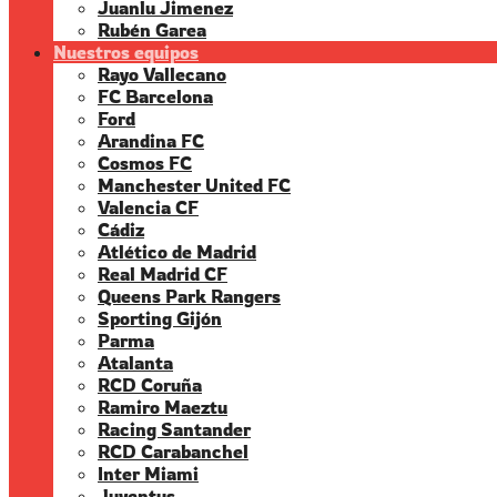
Juanlu Jimenez
Rubén Garea
Nuestros equipos
Rayo Vallecano
FC Barcelona
Ford
Arandina FC
Cosmos FC
Manchester United FC
Valencia CF
Cádiz
Atlético de Madrid
Real Madrid CF
Queens Park Rangers
Sporting Gijón
Parma
Atalanta
RCD Coruña
Ramiro Maeztu
Racing Santander
RCD Carabanchel
Inter Miami
Juventus