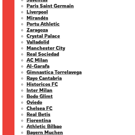
Paris Saint Germain
Liverpool
Mirandés
Portu Athletic
Zaragoza
Crystal Palace
Valladolid
Manchester City
Real Sociedad
AC Milan
Al-Garafa
Gimnastica Torrelavega
Rayo Cantabria
Historicos FC
Inter Milan
Bodo Glimt
Oviedo
Chelsea FC
Real Betis
Fiorentina
Athletic Bilbao
Bayern Muchen