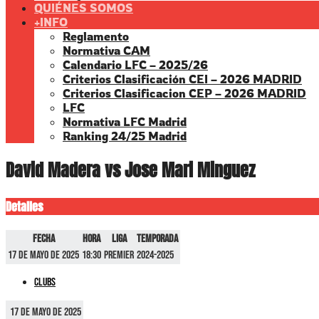
QUIÉNES SOMOS
+INFO
Reglamento
Normativa CAM
Calendario LFC – 2025/26
Criterios Clasificación CEI – 2026 MADRID
Criterios Clasificacion CEP – 2026 MADRID
LFC
Normativa LFC Madrid
Ranking 24/25 Madrid
David Madera vs Jose Mari Minguez
Detalles
Fecha
Hora
Liga
Temporada
17 de mayo de 2025
18:30
Premier
2024-2025
Clubs
17 de mayo de 2025