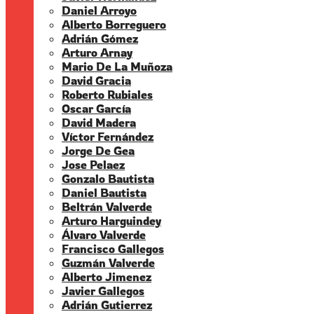
Daniel Arroyo
Alberto Borreguero
Adrián Gómez
Arturo Arnay
Mario De La Muñoza
David Gracia
Roberto Rubiales
Oscar García
David Madera
Víctor Fernández
Jorge De Gea
Jose Pelaez
Gonzalo Bautista
Daniel Bautista
Beltrán Valverde
Arturo Harguindey
Álvaro Valverde
Francisco Gallegos
Guzmán Valverde
Alberto Jimenez
Javier Gallegos
Adrián Gutierrez