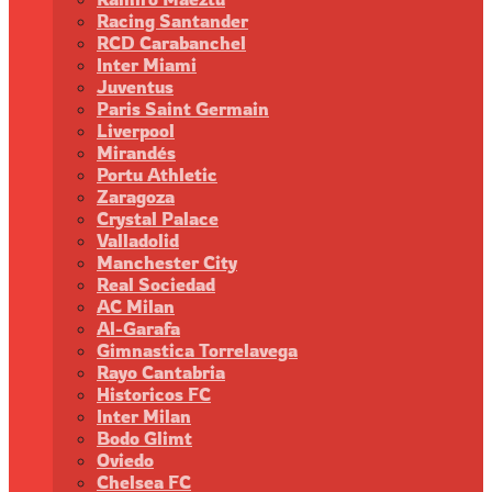
Racing Santander
RCD Carabanchel
Inter Miami
Juventus
Paris Saint Germain
Liverpool
Mirandés
Portu Athletic
Zaragoza
Crystal Palace
Valladolid
Manchester City
Real Sociedad
AC Milan
Al-Garafa
Gimnastica Torrelavega
Rayo Cantabria
Historicos FC
Inter Milan
Bodo Glimt
Oviedo
Chelsea FC