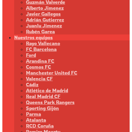
Guzmán Valverde
Alberto Jimenez
Javier Gallegos
Adrián Gutierrez
Juanlu Jimenez
Rubén Garea
Nuestros equipos
Rayo Vallecano
FC Barcelona
Ford
Arandina FC
Cosmos FC
Manchester United FC
Valencia CF
Cádiz
Atlético de Madrid
Real Madrid CF
Queens Park Rangers
Sporting Gijón
Parma
Atalanta
RCD Coruña
Ramiro Maeztu