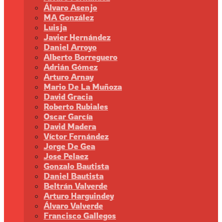
Álvaro Asenjo
MA González
Luisja
Javier Hernández
Daniel Arroyo
Alberto Borreguero
Adrián Gómez
Arturo Arnay
Mario De La Muñoza
David Gracia
Roberto Rubiales
Oscar García
David Madera
Víctor Fernández
Jorge De Gea
Jose Pelaez
Gonzalo Bautista
Daniel Bautista
Beltrán Valverde
Arturo Harguindey
Álvaro Valverde
Francisco Gallegos