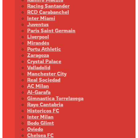
Racing Santander
RCD Carabanchel
Inter Miami
Juventus
Paris Saint Germain
Liverpool
Mirandés
Portu Athletic
Zaragoza
Crystal Palace
Valladolid
Manchester City
Real Sociedad
AC Milan
Al-Garafa
Gimnastica Torrelavega
Rayo Cantabria
Historicos FC
Inter Milan
Bodo Glimt
Oviedo
Chelsea FC