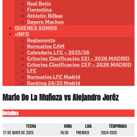
Real Betis
Fiorentina
Athletic Bilbao
Bayern Muchen
QUIÉNES SOMOS
+INFO
Reglamento
Normativa CAM
Calendario LFC – 2025/26
Criterios Clasificación CEI – 2026 MADRID
Criterios Clasificacion CEP – 2026 MADRID
LFC
Normativa LFC Madrid
Ranking 24/25 Madrid
Mario De La Muñoza vs Alejandro Jeréz
Detalles
Fecha
Hora
Liga
Temporada
17 de mayo de 2025
18:30
Premier
2024-2025