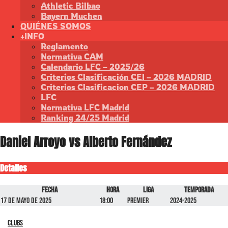
Athletic Bilbao
Bayern Muchen
QUIÉNES SOMOS
+INFO
Reglamento
Normativa CAM
Calendario LFC – 2025/26
Criterios Clasificación CEI – 2026 MADRID
Criterios Clasificacion CEP – 2026 MADRID
LFC
Normativa LFC Madrid
Ranking 24/25 Madrid
Daniel Arroyo vs Alberto Fernández
Detalles
Fecha
Hora
Liga
Temporada
17 de mayo de 2025
18:00
Premier
2024-2025
Clubs