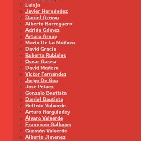
Luisja
Javier Hernández
Daniel Arroyo
Alberto Borreguero
Adrián Gómez
Arturo Arnay
Mario De La Muñoza
David Gracia
Roberto Rubiales
Oscar García
David Madera
Víctor Fernández
Jorge De Gea
Jose Pelaez
Gonzalo Bautista
Daniel Bautista
Beltrán Valverde
Arturo Harguindey
Álvaro Valverde
Francisco Gallegos
Guzmán Valverde
Alberto Jimenez