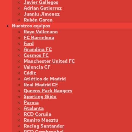
Javier Gallegos
Adrián Gutierrez
Juanlu Jimenez
Rubén Garea
Nuestros equipos
Rayo Vallecano
FC Barcelona
Ford
Arandina FC
Cosmos FC
Manchester United FC
Valencia CF
Cádiz
Atlético de Madrid
Real Madrid CF
Queens Park Rangers
Sporting Gijón
Parma
Atalanta
RCD Coruña
Ramiro Maeztu
Racing Santander
RCD Carabanchel