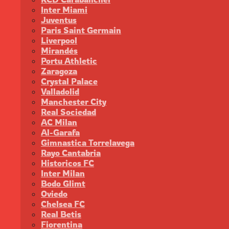
Inter Miami
Juventus
Paris Saint Germain
Liverpool
Mirandés
Portu Athletic
Zaragoza
Crystal Palace
Valladolid
Manchester City
Real Sociedad
AC Milan
Al-Garafa
Gimnastica Torrelavega
Rayo Cantabria
Historicos FC
Inter Milan
Bodo Glimt
Oviedo
Chelsea FC
Real Betis
Fiorentina