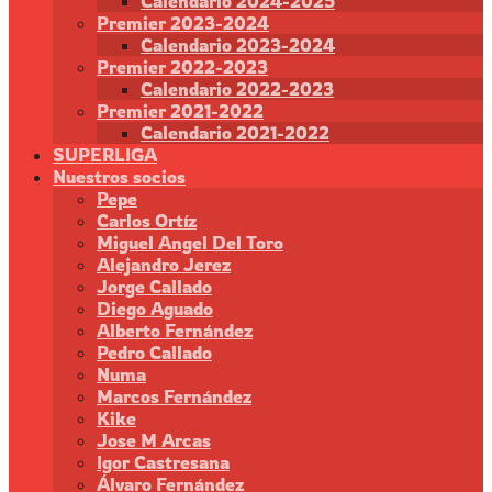
Calendario 2024-2025
Premier 2023-2024
Calendario 2023-2024
Premier 2022-2023
Calendario 2022-2023
Premier 2021-2022
Calendario 2021-2022
SUPERLIGA
Nuestros socios
Pepe
Carlos Ortíz
Miguel Angel Del Toro
Alejandro Jerez
Jorge Callado
Diego Aguado
Alberto Fernández
Pedro Callado
Numa
Marcos Fernández
Kike
Jose M Arcas
Igor Castresana
Álvaro Fernández