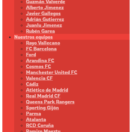
Guzmán Valverde
Alberto Jimenez
Javier Gallegos
Adrián Gutierrez
Juanlu Jimenez
Rubén Garea
Nuestros equipos
Rayo Vallecano
FC Barcelona
Ford
Arandina FC
Cosmos FC
Manchester United FC
Valencia CF
Cádiz
Atlético de Madrid
Real Madrid CF
Queens Park Rangers
Sporting Gijón
Parma
Atalanta
RCD Coruña
Ramiro Maeztu