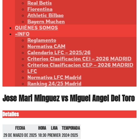
Real Betis
Fiorentina
Athletic Bilbao
Bayern Muchen
QUIÉNES SOMOS
+INFO
Reglamento
Normativa CAM
Calendario LFC – 2025/26
Criterios Clasificación CEI – 2026 MADRID
Criterios Clasificacion CEP – 2026 MADRID
LFC
Normativa LFC Madrid
Ranking 24/25 Madrid
Jose Mari Minguez vs Miguel Angel Del Toro
Detalles
Fecha
Hora
Liga
Temporada
29 de marzo de 2025
18:30
Premier
2024-2025