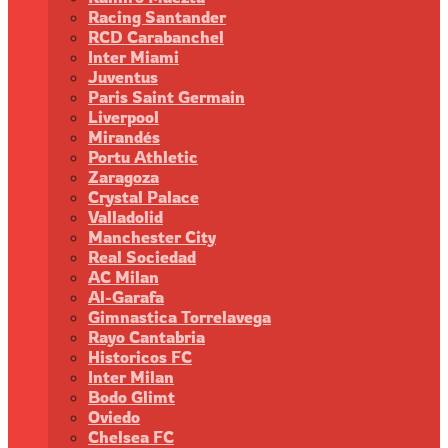
Racing Santander
RCD Carabanchel
Inter Miami
Juventus
Paris Saint Germain
Liverpool
Mirandés
Portu Athletic
Zaragoza
Crystal Palace
Valladolid
Manchester City
Real Sociedad
AC Milan
Al-Garafa
Gimnastica Torrelavega
Rayo Cantabria
Historicos FC
Inter Milan
Bodo Glimt
Oviedo
Chelsea FC