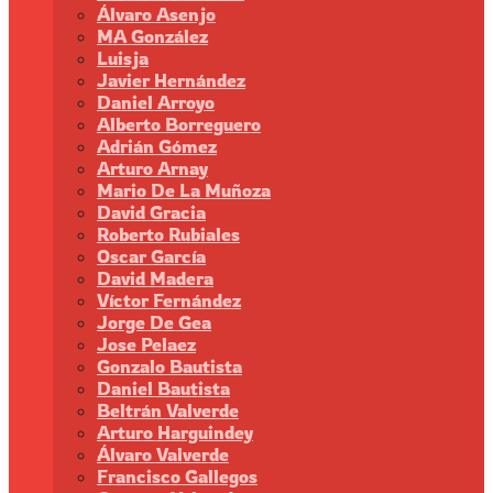
Álvaro Asenjo
MA González
Luisja
Javier Hernández
Daniel Arroyo
Alberto Borreguero
Adrián Gómez
Arturo Arnay
Mario De La Muñoza
David Gracia
Roberto Rubiales
Oscar García
David Madera
Víctor Fernández
Jorge De Gea
Jose Pelaez
Gonzalo Bautista
Daniel Bautista
Beltrán Valverde
Arturo Harguindey
Álvaro Valverde
Francisco Gallegos