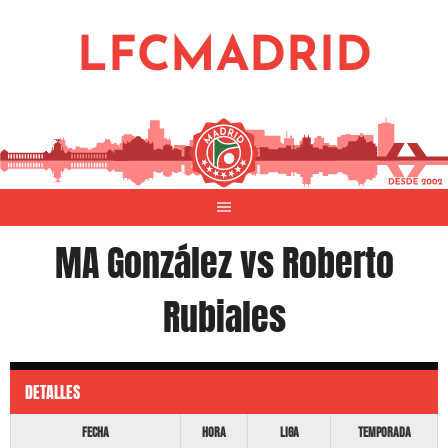
Saltar
al
LFCMADRID
contenido
MA González vs Roberto
Rubiales
DETALLES
Fecha
Hora
Liga
Temporada