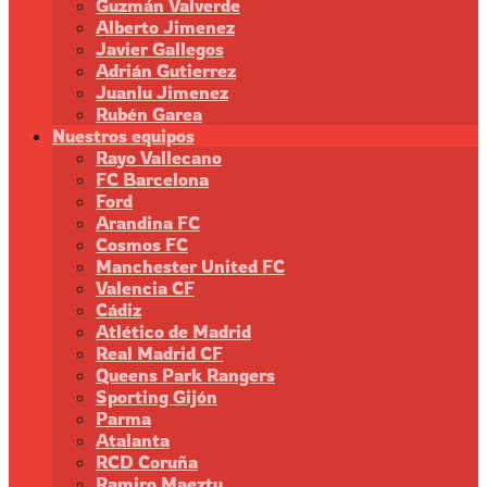
Guzmán Valverde
Alberto Jimenez
Javier Gallegos
Adrián Gutierrez
Juanlu Jimenez
Rubén Garea
Nuestros equipos
Rayo Vallecano
FC Barcelona
Ford
Arandina FC
Cosmos FC
Manchester United FC
Valencia CF
Cádiz
Atlético de Madrid
Real Madrid CF
Queens Park Rangers
Sporting Gijón
Parma
Atalanta
RCD Coruña
Ramiro Maeztu