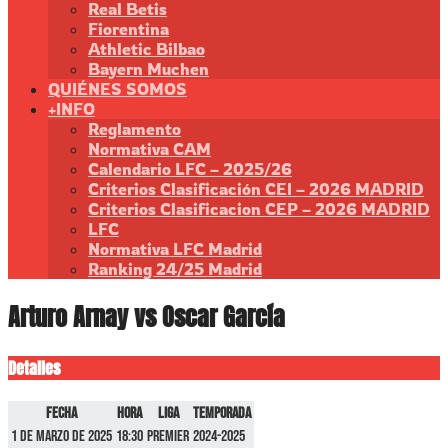
Real Betis
Fiorentina
Athletic Bilbao
Bayern Muchen
QUIÉNES SOMOS
+INFO
Reglamento
Normativa CAM
Calendario LFC – 2025/26
Criterios Clasificación CEI – 2026 MADRID
Criterios Clasificacion CEP – 2026 MADRID
LFC
Normativa LFC Madrid
Ranking 24/25 Madrid
Arturo Arnay vs Oscar García
Detalles
Fecha
Hora
Liga
Temporada
1 de marzo de 2025
18:30
Premier
2024-2025