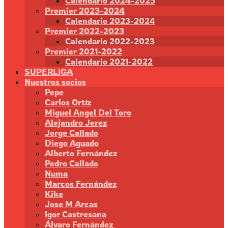
Calendario 2024-2025
Premier 2023-2024
Calendario 2023-2024
Premier 2022-2023
Calendario 2022-2023
Premier 2021-2022
Calendario 2021-2022
SUPERLIGA
Nuestros socios
Pepe
Carlos Ortíz
Miguel Angel Del Toro
Alejandro Jerez
Jorge Callado
Diego Aguado
Alberto Fernández
Pedro Callado
Numa
Marcos Fernández
Kike
Jose M Arcas
Igor Castresana
Álvaro Fernández