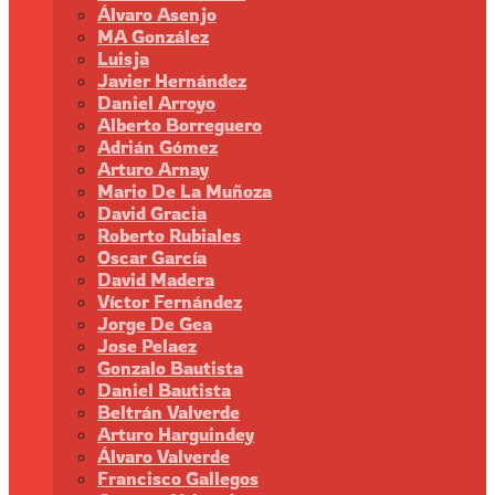
Álvaro Asenjo
MA González
Luisja
Javier Hernández
Daniel Arroyo
Alberto Borreguero
Adrián Gómez
Arturo Arnay
Mario De La Muñoza
David Gracia
Roberto Rubiales
Oscar García
David Madera
Víctor Fernández
Jorge De Gea
Jose Pelaez
Gonzalo Bautista
Daniel Bautista
Beltrán Valverde
Arturo Harguindey
Álvaro Valverde
Francisco Gallegos