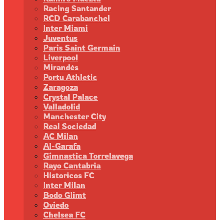
Racing Santander
RCD Carabanchel
Inter Miami
Juventus
Paris Saint Germain
Liverpool
Mirandés
Portu Athletic
Zaragoza
Crystal Palace
Valladolid
Manchester City
Real Sociedad
AC Milan
Al-Garafa
Gimnastica Torrelavega
Rayo Cantabria
Historicos FC
Inter Milan
Bodo Glimt
Oviedo
Chelsea FC