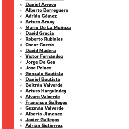
Daniel Arroyo
Alberto Borreguero
Adrián Gómez
Arturo Arnay
Mario De La Muñoza
David Gracia
Roberto Rubiales
Oscar García
David Madera
Víctor Fernández
Jorge De Gea
Jose Pelaez
Gonzalo Bautista
Daniel Bautista
Beltrán Valverde
Arturo Harguindey
Álvaro Valverde
Francisco Gallegos
Guzmán Valverde
Alberto Jimenez
Javier Gallegos
Adrián Gutierrez