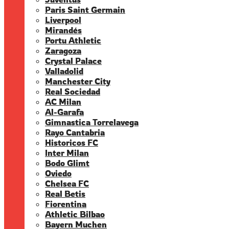
Paris Saint Germain
Liverpool
Mirandés
Portu Athletic
Zaragoza
Crystal Palace
Valladolid
Manchester City
Real Sociedad
AC Milan
Al-Garafa
Gimnastica Torrelavega
Rayo Cantabria
Historicos FC
Inter Milan
Bodo Glimt
Oviedo
Chelsea FC
Real Betis
Fiorentina
Athletic Bilbao
Bayern Muchen