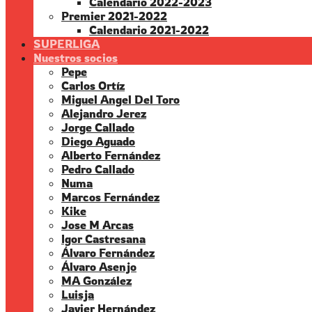
Calendario 2022-2023
Premier 2021-2022
Calendario 2021-2022
SUPERLIGA
Nuestros socios
Pepe
Carlos Ortíz
Miguel Angel Del Toro
Alejandro Jerez
Jorge Callado
Diego Aguado
Alberto Fernández
Pedro Callado
Numa
Marcos Fernández
Kike
Jose M Arcas
Igor Castresana
Álvaro Fernández
Álvaro Asenjo
MA González
Luisja
Javier Hernández