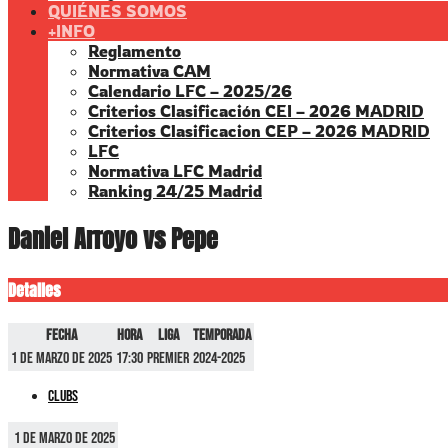
QUIÉNES SOMOS
+INFO
Reglamento
Normativa CAM
Calendario LFC – 2025/26
Criterios Clasificación CEI – 2026 MADRID
Criterios Clasificacion CEP – 2026 MADRID
LFC
Normativa LFC Madrid
Ranking 24/25 Madrid
Daniel Arroyo vs Pepe
Detalles
Fecha
Hora
Liga
Temporada
1 de marzo de 2025
17:30
Premier
2024-2025
Clubs
1 de marzo de 2025