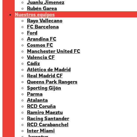
Juanlu Jimenez
Rubén Garea
Nuestros equipos
Rayo Vallecano
FC Barcelona
Ford
Arandina FC
Cosmos FC
Manchester United FC
Valencia CF
Cádiz
Atlético de Madrid
Real Madrid CF
Queens Park Rangers
Sporting Gijón
Parma
Atalanta
RCD Coruña
Ramiro Maeztu
Racing Santander
RCD Carabanchel
Inter Miami
Juventus