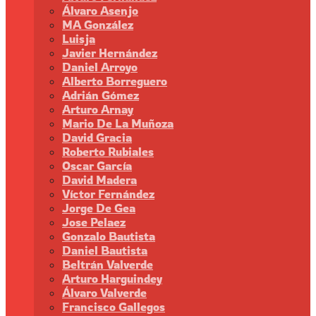
Álvaro Asenjo
MA González
Luisja
Javier Hernández
Daniel Arroyo
Alberto Borreguero
Adrián Gómez
Arturo Arnay
Mario De La Muñoza
David Gracia
Roberto Rubiales
Oscar García
David Madera
Víctor Fernández
Jorge De Gea
Jose Pelaez
Gonzalo Bautista
Daniel Bautista
Beltrán Valverde
Arturo Harguindey
Álvaro Valverde
Francisco Gallegos