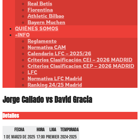
Real Betis
Fiorentina
Athletic Bilbao
Bayern Muchen
QUIÉNES SOMOS
+INFO
Reglamento
Normativa CAM
Calendario LFC – 2025/26
Criterios Clasificación CEI – 2026 MADRID
Criterios Clasificacion CEP – 2026 MADRID
LFC
Normativa LFC Madrid
Ranking 24/25 Madrid
Jorge Callado vs David Gracia
Detalles
Fecha
Hora
Liga
Temporada
1 de marzo de 2025
17:00
Premier
2024-2025