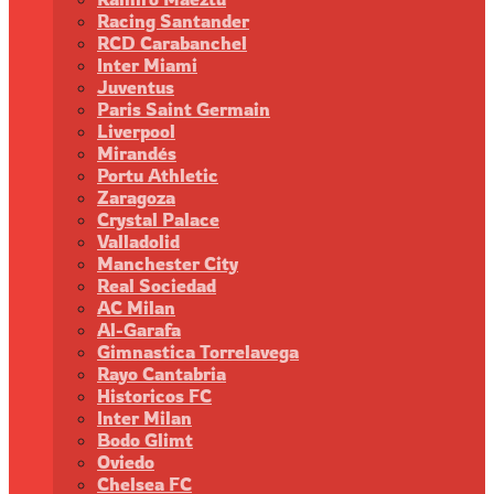
Racing Santander
RCD Carabanchel
Inter Miami
Juventus
Paris Saint Germain
Liverpool
Mirandés
Portu Athletic
Zaragoza
Crystal Palace
Valladolid
Manchester City
Real Sociedad
AC Milan
Al-Garafa
Gimnastica Torrelavega
Rayo Cantabria
Historicos FC
Inter Milan
Bodo Glimt
Oviedo
Chelsea FC