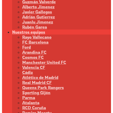
Guzmán Valverde
Alberto Jimenez
Javier Gallegos
Adrián Gutierrez
Juanlu Jimenez
Rubén Garea
Nuestros equipos
Rayo Vallecano
FC Barcelona
Ford
Arandina FC
Cosmos FC
Manchester United FC
Valencia CF
Cádiz
Atlético de Madrid
Real Madrid CF
Queens Park Rangers
Sporting Gijón
Parma
Atalanta
RCD Coruña
Ramiro Maeztu