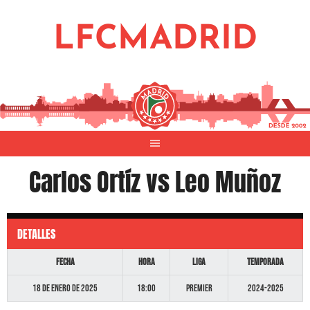
Saltar
al
LFCMADRID
contenido
Carlos Ortíz vs Leo Muñoz
DETALLES
Fecha
Hora
Liga
Temporada
18 de enero de 2025
18:00
Premier
2024-2025