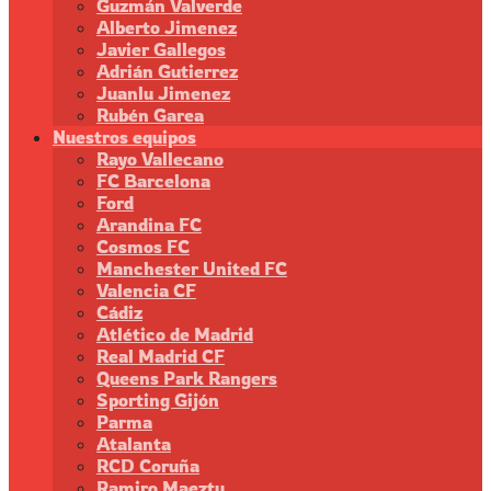
Guzmán Valverde
Alberto Jimenez
Javier Gallegos
Adrián Gutierrez
Juanlu Jimenez
Rubén Garea
Nuestros equipos
Rayo Vallecano
FC Barcelona
Ford
Arandina FC
Cosmos FC
Manchester United FC
Valencia CF
Cádiz
Atlético de Madrid
Real Madrid CF
Queens Park Rangers
Sporting Gijón
Parma
Atalanta
RCD Coruña
Ramiro Maeztu