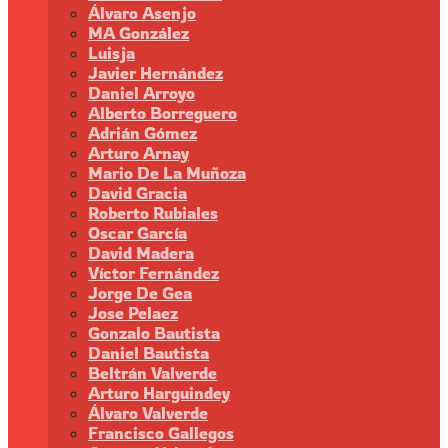
Álvaro Asenjo
MA González
Luisja
Javier Hernández
Daniel Arroyo
Alberto Borreguero
Adrián Gómez
Arturo Arnay
Mario De La Muñoza
David Gracia
Roberto Rubiales
Oscar García
David Madera
Víctor Fernández
Jorge De Gea
Jose Pelaez
Gonzalo Bautista
Daniel Bautista
Beltrán Valverde
Arturo Harguindey
Álvaro Valverde
Francisco Gallegos