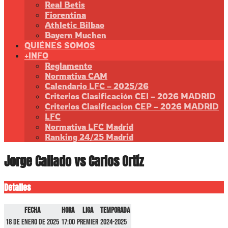
Real Betis
Fiorentina
Athletic Bilbao
Bayern Muchen
QUIÉNES SOMOS
+INFO
Reglamento
Normativa CAM
Calendario LFC – 2025/26
Criterios Clasificación CEI – 2026 MADRID
Criterios Clasificacion CEP – 2026 MADRID
LFC
Normativa LFC Madrid
Ranking 24/25 Madrid
Jorge Callado vs Carlos Ortíz
Detalles
Fecha
Hora
Liga
Temporada
18 de enero de 2025
17:00
Premier
2024-2025