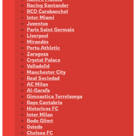
Racing Santander
RCD Carabanchel
Inter Miami
Juventus
Paris Saint Germain
Liverpool
Mirandés
Portu Athletic
Zaragoza
Crystal Palace
Valladolid
Manchester City
Real Sociedad
AC Milan
Al-Garafa
Gimnastica Torrelavega
Rayo Cantabria
Historicos FC
Inter Milan
Bodo Glimt
Oviedo
Chelsea FC