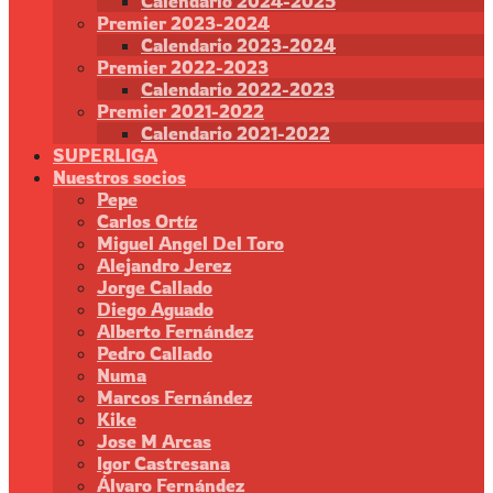
Calendario 2024-2025
Premier 2023-2024
Calendario 2023-2024
Premier 2022-2023
Calendario 2022-2023
Premier 2021-2022
Calendario 2021-2022
SUPERLIGA
Nuestros socios
Pepe
Carlos Ortíz
Miguel Angel Del Toro
Alejandro Jerez
Jorge Callado
Diego Aguado
Alberto Fernández
Pedro Callado
Numa
Marcos Fernández
Kike
Jose M Arcas
Igor Castresana
Álvaro Fernández