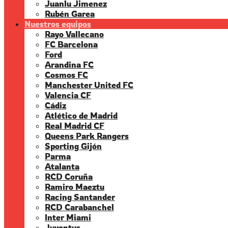
Juanlu Jimenez
Rubén Garea
Nuestros equipos
Rayo Vallecano
FC Barcelona
Ford
Arandina FC
Cosmos FC
Manchester United FC
Valencia CF
Cádiz
Atlético de Madrid
Real Madrid CF
Queens Park Rangers
Sporting Gijón
Parma
Atalanta
RCD Coruña
Ramiro Maeztu
Racing Santander
RCD Carabanchel
Inter Miami
Juventus