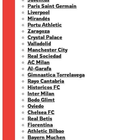
Paris Saint Germain
Liverpool
Mirandés
Portu Athletic
Zaragoza
Crystal Palace
Valladolid
Manchester City
Real Sociedad
AC Milan
Al-Garafa
Gimnastica Torrelavega
Rayo Cantabria
Historicos FC
Inter Milan
Bodo Glimt
Oviedo
Chelsea FC
Real Betis
Fiorentina
Athletic Bilbao
Bayern Muchen