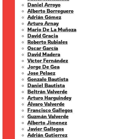
Daniel Arroyo
Alberto Borreguero
Adrián Gómez
Arturo Arnay
Mario De La Muñoza
David Gracia
Roberto Rubiales
Oscar García
David Madera
Víctor Fernández
Jorge De Gea
Jose Pelaez
Gonzalo Bautista
Daniel Bautista
Beltrán Valverde
Arturo Harguindey
Álvaro Valverde
Francisco Gallegos
Guzmán Valverde
Alberto Jimenez
Javier Gallegos
Adrián Gutierrez