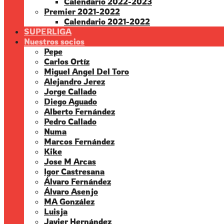
Calendario 2022-2023
Premier 2021-2022
Calendario 2021-2022
SUPERLIGA
Nuestros socios
Pepe
Carlos Ortíz
Miguel Angel Del Toro
Alejandro Jerez
Jorge Callado
Diego Aguado
Alberto Fernández
Pedro Callado
Numa
Marcos Fernández
Kike
Jose M Arcas
Igor Castresana
Álvaro Fernández
Álvaro Asenjo
MA González
Luisja
Javier Hernández