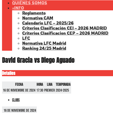
QUIÉNES SOMOS
+INFO
Reglamento
Normativa CAM
Calendario LFC – 2025/26
Criterios Clasificación CEI – 2026 MADRID
Criterios Clasificacion CEP – 2026 MADRID
LFC
Normativa LFC Madrid
Ranking 24/25 Madrid
David Gracia vs Diego Aguado
Detalles
Fecha
Hora
Liga
Temporada
16 de noviembre de 2024
17:30
Premier
2024-2025
Clubs
16 de noviembre de 2024