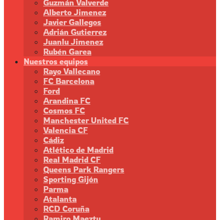
Guzmán Valverde
Alberto Jimenez
Javier Gallegos
Adrián Gutierrez
Juanlu Jimenez
Rubén Garea
Nuestros equipos
Rayo Vallecano
FC Barcelona
Ford
Arandina FC
Cosmos FC
Manchester United FC
Valencia CF
Cádiz
Atlético de Madrid
Real Madrid CF
Queens Park Rangers
Sporting Gijón
Parma
Atalanta
RCD Coruña
Ramiro Maeztu