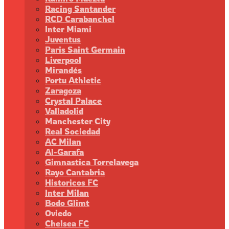
Racing Santander
RCD Carabanchel
Inter Miami
Juventus
Paris Saint Germain
Liverpool
Mirandés
Portu Athletic
Zaragoza
Crystal Palace
Valladolid
Manchester City
Real Sociedad
AC Milan
Al-Garafa
Gimnastica Torrelavega
Rayo Cantabria
Historicos FC
Inter Milan
Bodo Glimt
Oviedo
Chelsea FC