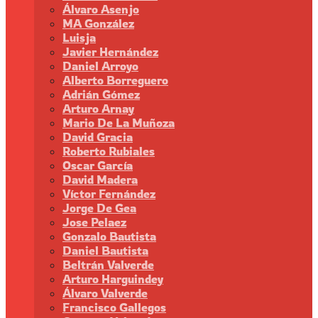
Álvaro Asenjo
MA González
Luisja
Javier Hernández
Daniel Arroyo
Alberto Borreguero
Adrián Gómez
Arturo Arnay
Mario De La Muñoza
David Gracia
Roberto Rubiales
Oscar García
David Madera
Víctor Fernández
Jorge De Gea
Jose Pelaez
Gonzalo Bautista
Daniel Bautista
Beltrán Valverde
Arturo Harguindey
Álvaro Valverde
Francisco Gallegos