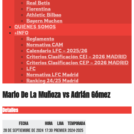
Real Betis
Fiorentina
Athletic Bilbao
Bayern Muchen
QUIÉNES SOMOS
+INFO
Reglamento
Normativa CAM
Calendario LFC – 2025/26
Criterios Clasificación CEI – 2026 MADRID
Criterios Clasificacion CEP – 2026 MADRID
LFC
Normativa LFC Madrid
Ranking 24/25 Madrid
Mario De La Muñoza vs Adrián Gómez
Detalles
Fecha
Hora
Liga
Temporada
28 de septiembre de 2024
17:30
Premier
2024-2025