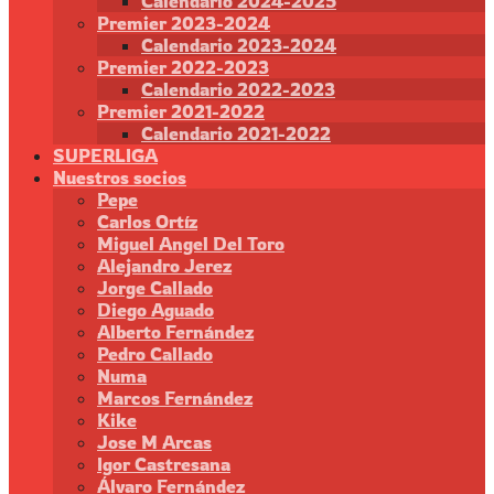
Calendario 2024-2025
Premier 2023-2024
Calendario 2023-2024
Premier 2022-2023
Calendario 2022-2023
Premier 2021-2022
Calendario 2021-2022
SUPERLIGA
Nuestros socios
Pepe
Carlos Ortíz
Miguel Angel Del Toro
Alejandro Jerez
Jorge Callado
Diego Aguado
Alberto Fernández
Pedro Callado
Numa
Marcos Fernández
Kike
Jose M Arcas
Igor Castresana
Álvaro Fernández